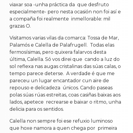
viaxar soa -unha práctica da que desfruto
especialmente- pero nesta ocasión non foi así e
a compaña foi realmente inmellorable: mil
grazas O.
Visitamos varias vilas da comarca: Tossa de Mar,
Palamós e Calella de Palafrugell. Todas elas
fermosísimas, pero quixera falarvos desta
última, Calella. Só vos direi que cando a luz do
sol reflexa nas augas cristalinas das súas calas, o
tempo parece deterse. A verdade é que me
pareceu un lugar encantador cun aire de
repouso e delicadeza únicos. Cando paseas
polas súas rúas estreitas, coas casiñas baixas aos
lados, apetece recrearse e baixar o ritmo, unha
delicia para os sentidos.
Calella non sempre foi ese refuxio luminoso
que hoxe namora a quen chega por primeira