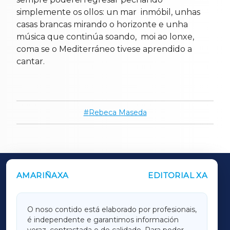
simplemente os ollos: un mar inmóbil, unhas
casas brancas mirando o horizonte e unha
música que continúa soando, moi ao lonxe,
coma se o Mediterráneo tivese aprendido a
cantar.
Rebeca Maseda
AMARIÑAXA
EDITORIAL XA
OUTROS PERIÓDICOS
GALICIAXA
O noso contido está elaborado por profesionais,
é independente e garantimos información
LUGOXA
veraz, contrastada e de calidade. Para poder