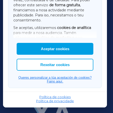
ofrecer este servizo
de forma gratuíta
,
financiamos a nosa actividade mediante
TERRACHAXA
publicidade. Para iso, necesitamos o teu
consentimento.
SARRIAXA
Se aceptas, utilizaremos
cookies de analítica
para medir a nosa audiencia. Tamén
AMARIÑAXA
utilizaremos
cookies de marketing
para
mostrar publicidade de terceiros.
Aceptar cookies
RIBEIRASACRAXA
Así mesmo, podes personalizar a elección das
cookies que desexas permitir.
ACORUÑAXA
Rexeitar cookies
FERROLXA
Queres personalizar a túa aceptación de cookies?
Faino aquí.
OURENSEXA
Política de cookies
Política de privacidade