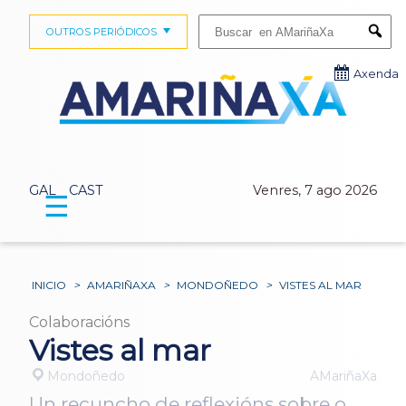
Buscar:
OUTROS PERIÓDICOS
Submi
Axenda
GAL
CAST
Venres, 7 ago 2026
☰
INICIO
>
AMARIÑAXA
>
MONDOÑEDO
>
VISTES AL MAR
Colaboracións
Vistes al mar
Mondoñedo
AMariñaXa
Un recuncho de reflexións sobre o