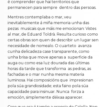
é comprender que hai territorios que
permanecen para sempre dentro das persoas.
Mentres contemplaba o mar, veu
inevitablemente á miña memoria unha das
pezas musicais que máis me emocionan: Vistes
al mar, de Eduard Toldrà. Resulta curioso como
certas obras son quen de describir un lugar sen
necesidade de nomealo. O cuarteto avanza
cunha delicadeza case transparente, como
unha brisa que move apenas a superficie da
auga ou como esa luz dourada das últimas
horas da tarde que transforma as pedras, as
fachadas e o mar nunha mesma materia
luminosa. Hai composicións que impresionan
pola súa grandiosidade; esta faino pola súa
capacidade para insinuar. Nunca forza a
emoción, simplemente déixaa aparecer.
Creo que esa é tamén a esencia de Calella. Non