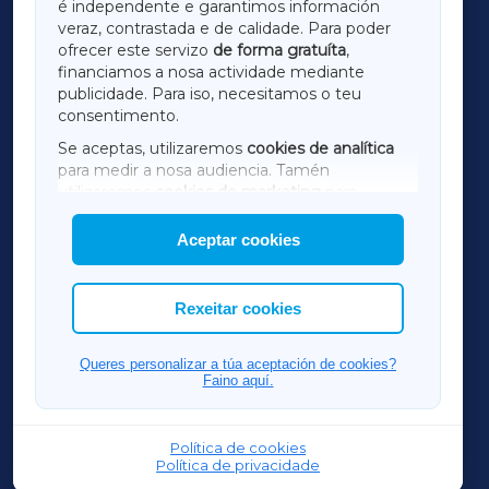
é independente e garantimos información
LUGOXA
veraz, contrastada e de calidade. Para poder
ofrecer este servizo
de forma gratuíta
,
financiamos a nosa actividade mediante
TERRACHAXA
publicidade. Para iso, necesitamos o teu
consentimento.
SARRIAXA
Se aceptas, utilizaremos
cookies de analítica
para medir a nosa audiencia. Tamén
AMARIÑAXA
utilizaremos
cookies de marketing
para
mostrar publicidade de terceiros.
Aceptar cookies
RIBEIRASACRAXA
Así mesmo, podes personalizar a elección das
cookies que desexas permitir.
ACORUÑAXA
Rexeitar cookies
FERROLXA
Queres personalizar a túa aceptación de cookies?
Faino aquí.
OURENSEXA
Política de cookies
Política de privacidade