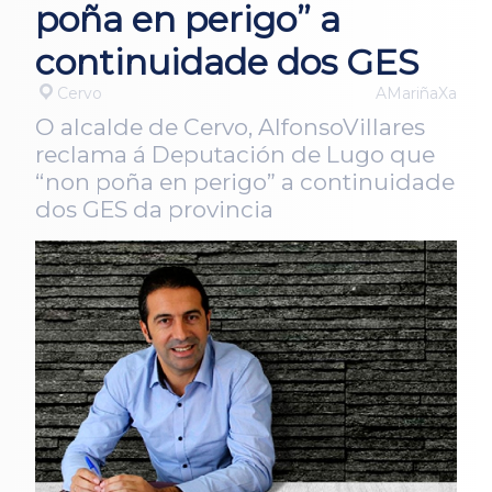
poña en perigo” a
continuidade dos GES
Cervo
AMariñaXa
O alcalde de Cervo, AlfonsoVillares
reclama á Deputación de Lugo que
“non poña en perigo” a continuidade
dos GES da provincia