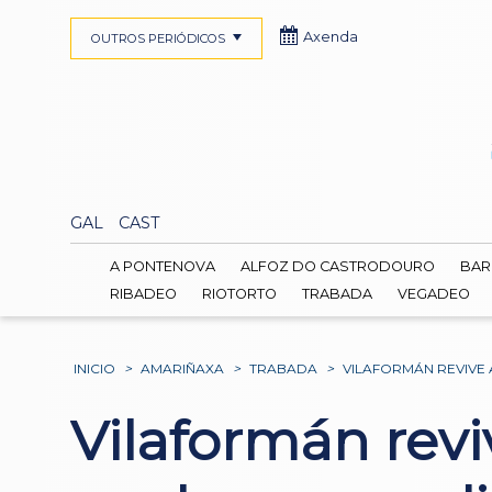
Axenda
OUTROS PERIÓDICOS
GAL
CAST
A PONTENOVA
ALFOZ DO CASTRODOURO
BAR
RIBADEO
RIOTORTO
TRABADA
VEGADEO
INICIO
>
AMARIÑAXA
>
TRABADA
>
VILAFORMÁN REVIVE
Vilaformán revi