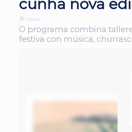
cunha nova edi
Trabada
O programa combina talleres
festiva con música, churras