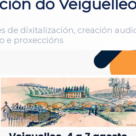
ción do Veiguelle
 de dixitalización, creación aud
co e proxeccións