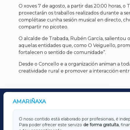
O xoves 7 de agosto, a partir das 20:00 horas, 
proxectarán os traballos realizados durante a s
complétase cunha sesión musical en directo, chu
compartir no picoteo.
O alcalde de Trabada, Rubén García, salientou 
aquelas entidades que, como O Veiguello, promov
fortalecen o sentido de comunidade”.
Desde o Concello e a organización animan a tod
creatividade rural e promover a interacción entr
AMARIÑAXA
OUTROS PERIÓDICOS
GALICIAXA
LUGOX
O noso contido está elaborado por profesionais, é inde
Para poder ofrecer este servizo
de forma gratuíta
, fin
AMARIÑAXA
RIBEIR