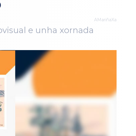
o
AMariñaXa
iovisual e unha xornada