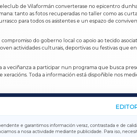
o Teleclub de Vilaformán converterase no epicentro dunha
emana: tanto as fotos recuperadas no taller como as cur
rrasco para todos os asistentes e un espazo de convivenc
o compromiso do goberno local co apoio ao tecido asocia
en actividades culturais, deportivas ou festivas que en
a a veciñanza a participar nun programa que busca prese
e xeracións. Toda a información está dispoñible nos medio
EDITOR
A
TERRACHAXA
pendente e garantimos información veraz, contrastada e de calid
anciamos a nosa actividade mediante publicidade. Para iso, neces
ASACRAXA
ACORUÑAXA