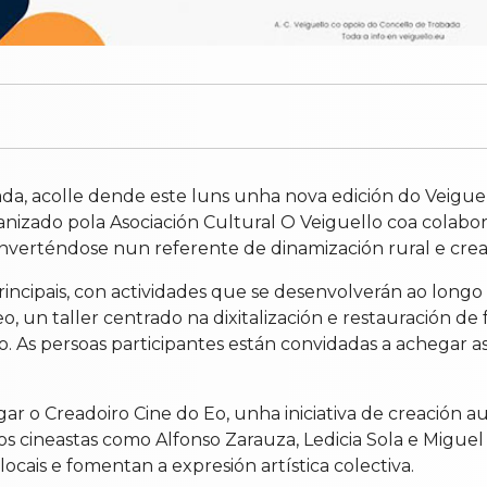
ada, acolle dende este luns unha nova edición do Veigu
rganizado pola Asociación Cultural O Veiguello coa colab
onverténdose nun referente de dinamización rural e crea
ncipais, con actividades que se desenvolverán ao longo d
o, un taller centrado na dixitalización e restauración d
udio. As persoas participantes están convidadas a achegar a
gar o Creadoiro Cine do Eo, unha iniciativa de creación a
s cineastas como Alfonso Zarauza, Ledicia Sola e Miguel 
ocais e fomentan a expresión artística colectiva.