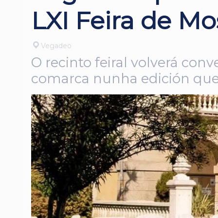
LXI Feira de Mo
Vegadeo
O recinto feiral volverá con
comarca nunha edición que 