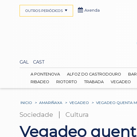
Axenda
OUTROS PERIÓDICOS
GAL
CAST
A PONTENOVA
ALFOZ DO CASTRODOURO
BAR
RIBADEO
RIOTORTO
TRABADA
VEGADEO
INICIO
>
AMARIÑAXA
>
VEGADEO
>
VEGADEO QUENTA MO
|
Sociedade
Cultura
Vegadeo quenta