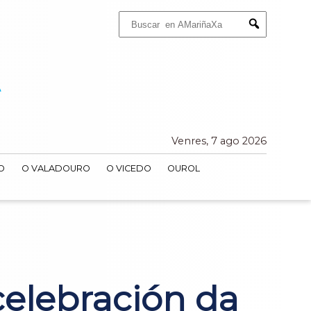
Buscar:
Submit
Venres, 7 ago 2026
O
O VALADOURO
O VICEDO
OUROL
elebración da