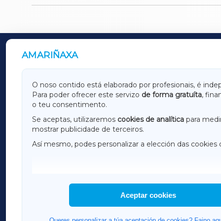
AMARIÑAXA
OUTROS PERIÓDICOS
GALICIAXA
LUGOX
O noso contido está elaborado por profesionais, é inde
Para poder ofrecer este servizo
de forma gratuíta
, fin
AMARIÑAXA
RIBEIR
o teu consentimento.
OURENSEXA
Se aceptas, utilizaremos
cookies de analítica
para medir
mostrar publicidade de terceiros.
Así mesmo, podes personalizar a elección das cookies 
F
I
H
Aceptar cookies
Queres personalizar a túa aceptación de cookies? Faino aqu