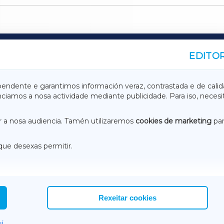
EDITOR
A
TERRACHAXA
pendente e garantimos información veraz, contrastada e de calid
anciamos a nosa actividade mediante publicidade. Para iso, neces
ASACRAXA
ACORUÑAXA
 a nosa audiencia. Tamén utilizaremos
cookies de marketing
par
que desexas permitir.
ACEBOOK
CONTACTO
NSTAGRAM
EMEROTECA
Rexeitar cookies
í.