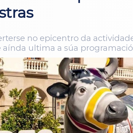
stras
verterse no epicentro da actividad
aínda ultima a súa programación 