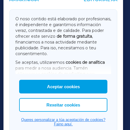
OUTROS PERIÓDICOS
GALICIAXA
O noso contido está elaborado por profesionais,
é independente e garantimos información
LUGOXA
veraz, contrastada e de calidade. Para poder
ofrecer este servizo
de forma gratuíta
,
financiamos a nosa actividade mediante
TERRACHAXA
publicidade. Para iso, necesitamos o teu
consentimento.
SARRIAXA
Se aceptas, utilizaremos
cookies de analítica
para medir a nosa audiencia. Tamén
AMARIÑAXA
utilizaremos
cookies de marketing
para
mostrar publicidade de terceiros.
Aceptar cookies
RIBEIRASACRAXA
Así mesmo, podes personalizar a elección das
cookies que desexas permitir.
ACORUÑAXA
Rexeitar cookies
FERROLXA
Queres personalizar a túa aceptación de cookies?
Faino aquí.