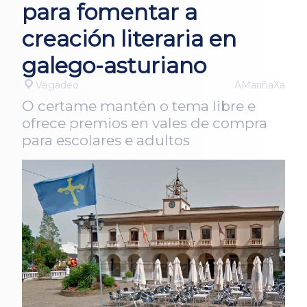
para fomentar a
creación literaria en
galego-asturiano
Vegadeo
AMariñaXa
O certame mantén o tema libre e
ofrece premios en vales de compra
para escolares e adultos