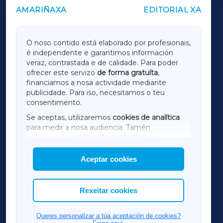
AMARIÑAXA
EDITORIAL XA
OUTROS PERIÓDICOS
GALICIAXA
O noso contido está elaborado por profesionais,
é independente e garantimos información
LUGOXA
veraz, contrastada e de calidade. Para poder
ofrecer este servizo
de forma gratuíta
,
financiamos a nosa actividade mediante
TERRACHAXA
publicidade. Para iso, necesitamos o teu
consentimento.
SARRIAXA
Se aceptas, utilizaremos
cookies de analítica
para medir a nosa audiencia. Tamén
AMARIÑAXA
utilizaremos
cookies de marketing
para
mostrar publicidade de terceiros.
Aceptar cookies
RIBEIRASACRAXA
Así mesmo, podes personalizar a elección das
cookies que desexas permitir.
ACORUÑAXA
Rexeitar cookies
FERROLXA
Queres personalizar a túa aceptación de cookies?