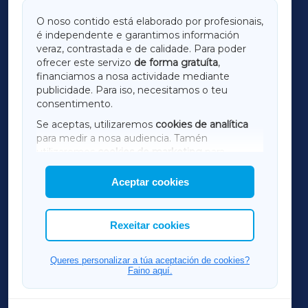
GALICIAXA
O noso contido está elaborado por profesionais,
é independente e garantimos información
LUGOXA
veraz, contrastada e de calidade. Para poder
ofrecer este servizo
de forma gratuíta
,
financiamos a nosa actividade mediante
TERRACHAXA
publicidade. Para iso, necesitamos o teu
consentimento.
SARRIAXA
Se aceptas, utilizaremos
cookies de analítica
para medir a nosa audiencia. Tamén
AMARIÑAXA
utilizaremos
cookies de marketing
para
mostrar publicidade de terceiros.
Aceptar cookies
RIBEIRASACRAXA
Así mesmo, podes personalizar a elección das
cookies que desexas permitir.
ACORUÑAXA
Rexeitar cookies
FERROLXA
Queres personalizar a túa aceptación de cookies?
Faino aquí.
OURENSEXA