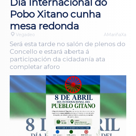
Día Internacional do
Pobo Xitano cunha
mesa redonda
Vegadeo
AMariñaXa
Será esta tarde no salón de plenos do
Concello e estará aberta á
participación da cidadanía ata
completar aforo