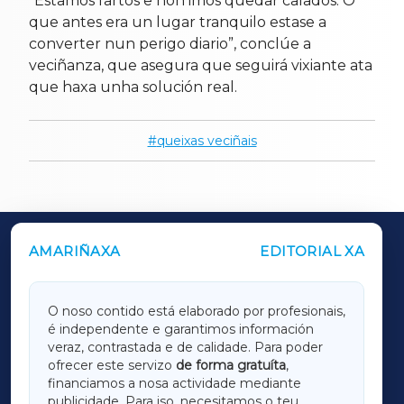
“Estamos fartos e non imos quedar calados. O
que antes era un lugar tranquilo estase a
converter nun perigo diario”, conclúe a
veciñanza, que asegura que seguirá vixiante ata
que haxa unha solución real.
queixas veciñais
AMARIÑAXA
EDITORIAL XA
OUTROS PERIÓDICOS
GALICIAXA
O noso contido está elaborado por profesionais,
é independente e garantimos información
LUGOXA
veraz, contrastada e de calidade. Para poder
ofrecer este servizo
de forma gratuíta
,
financiamos a nosa actividade mediante
TERRACHAXA
publicidade. Para iso, necesitamos o teu