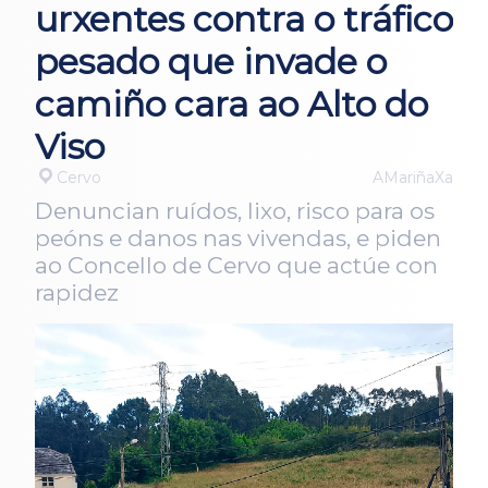
urxentes contra o tráfico
pesado que invade o
camiño cara ao Alto do
Viso
Cervo
AMariñaXa
Denuncian ruídos, lixo, risco para os
peóns e danos nas vivendas, e piden
ao Concello de Cervo que actúe con
rapidez