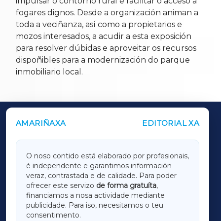
impulsar o contorno rural e facilitar o acceso a
fogares dignos. Desde a organización animan a
toda a veciñanza, así como a propietarios e
mozos interesados, a acudir a esta exposición
para resolver dúbidas e aproveitar os recursos
dispoñibles para a modernización do parque
inmobiliario local.
AMARIÑAXA
EDITORIAL XA
OUTROS PERIÓDICOS
GALICIAXA
O noso contido está elaborado por profesionais,
é independente e garantimos información
LUGOXA
veraz, contrastada e de calidade. Para poder
ofrecer este servizo
de forma gratuíta
,
financiamos a nosa actividade mediante
TERRACHAXA
publicidade. Para iso, necesitamos o teu
consentimento.