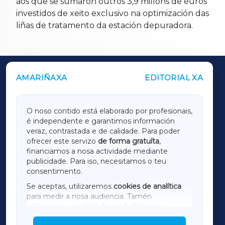
aos que se sumaron outros 3,9 millóns de euros
investidos de xeito exclusivo na optimización das
liñas de tratamento da estación depuradora.
AMARIÑAXA
EDITORIAL XA
OUTROS PERIÓDICOS
GALICIAXA
O noso contido está elaborado por profesionais,
é independente e garantimos información
LUGOXA
veraz, contrastada e de calidade. Para poder
ofrecer este servizo
de forma gratuíta
,
financiamos a nosa actividade mediante
TERRACHAXA
publicidade. Para iso, necesitamos o teu
consentimento.
SARRIAXA
Se aceptas, utilizaremos
cookies de analítica
para medir a nosa audiencia. Tamén
AMARIÑAXA
utilizaremos
cookies de marketing
para
mostrar publicidade de terceiros.