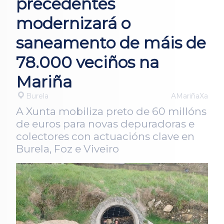
precedentes
modernizará o
saneamento de máis de
78.000 veciños na
Mariña
Burela
AMariñaXa
A Xunta mobiliza preto de 60 millóns
de euros para novas depuradoras e
colectores con actuacións clave en
Burela, Foz e Viveiro