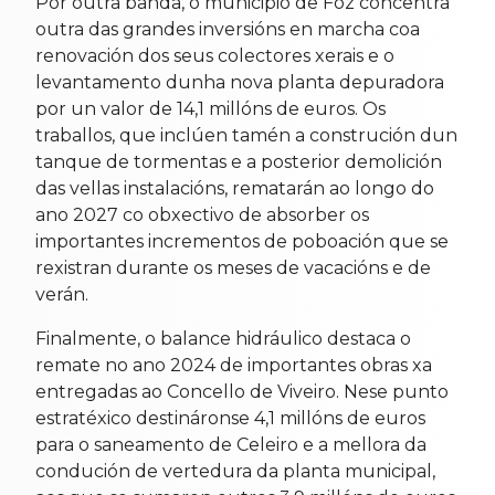
Por outra banda, o municipio de Foz concentra
outra das grandes inversións en marcha coa
renovación dos seus colectores xerais e o
levantamento dunha nova planta depuradora
por un valor de 14,1 millóns de euros. Os
traballos, que inclúen tamén a construción dun
tanque de tormentas e a posterior demolición
das vellas instalacións, rematarán ao longo do
ano 2027 co obxectivo de absorber os
importantes incrementos de poboación que se
rexistran durante os meses de vacacións e de
verán.
Finalmente, o balance hidráulico destaca o
remate no ano 2024 de importantes obras xa
entregadas ao Concello de Viveiro. Nese punto
estratéxico destináronse 4,1 millóns de euros
para o saneamento de Celeiro e a mellora da
condución de vertedura da planta municipal,