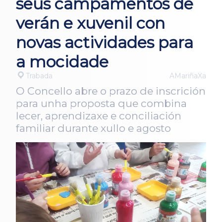
seus campamentos de
verán e xuvenil con
novas actividades para
a mocidade
Trabada
AMariñaXa
O Concello abre o prazo de inscrición
para unha proposta que combina
lecer, aprendizaxe e conciliación
familiar durante xullo e agosto