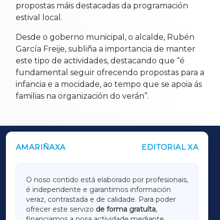
propostas máis destacadas da programación
estival local.
Desde o goberno municipal, o alcalde, Rubén
García Freije, subliña a importancia de manter
este tipo de actividades, destacando que “é
fundamental seguir ofrecendo propostas para a
infancia e a mocidade, ao tempo que se apoia ás
familias na organización do verán”.
AMARIÑAXA
EDITORIAL XA
OUTROS PERIÓDICOS
GALICIAXA
O noso contido está elaborado por profesionais,
é independente e garantimos información
LUGOXA
veraz, contrastada e de calidade. Para poder
ofrecer este servizo
de forma gratuíta
,
financiamos a nosa actividade mediante