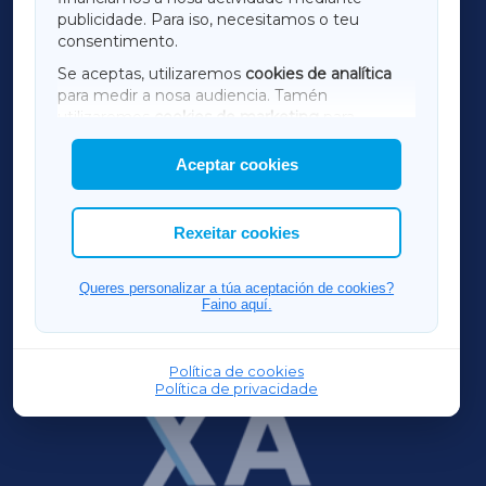
TERRACHAXA
publicidade. Para iso, necesitamos o teu
consentimento.
SARRIAXA
Se aceptas, utilizaremos
cookies de analítica
para medir a nosa audiencia. Tamén
AMARIÑAXA
utilizaremos
cookies de marketing
para
mostrar publicidade de terceiros.
Aceptar cookies
RIBEIRASACRAXA
Así mesmo, podes personalizar a elección das
cookies que desexas permitir.
ACORUÑAXA
Rexeitar cookies
FERROLXA
Queres personalizar a túa aceptación de cookies?
Faino aquí.
OURENSEXA
Política de cookies
Política de privacidade