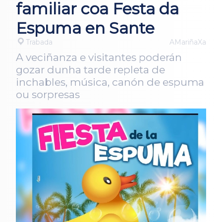
familiar coa Festa da
Espuma en Sante
Trabada
AMariñaXa
A veciñanza e visitantes poderán
gozar dunha tarde repleta de
inchables, música, canón de espuma
ou sorpresas