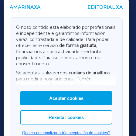
AMARIÑAXA
EDITORIAL XA
OUTROS PERIÓDICOS
GALICIAXA
O noso contido está elaborado por profesionais,
é independente e garantimos información
LUGOXA
veraz, contrastada e de calidade. Para poder
ofrecer este servizo
de forma gratuíta
,
financiamos a nosa actividade mediante
TERRACHAXA
publicidade. Para iso, necesitamos o teu
consentimento.
SARRIAXA
Se aceptas, utilizaremos
cookies de analítica
para medir a nosa audiencia. Tamén
AMARIÑAXA
utilizaremos
cookies de marketing
para
mostrar publicidade de terceiros.
Aceptar cookies
RIBEIRASACRAXA
Así mesmo, podes personalizar a elección das
cookies que desexas permitir.
ACORUÑAXA
Rexeitar cookies
FERROLXA
Queres personalizar a túa aceptación de cookies?