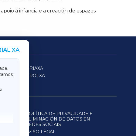
apoio á infancia e a creación de espazos
IAL XA
SARRIAXA
ade.
itamos
FERROLXA
a
POLÍTICA DE PRIVACIDADE E
ELIMINACIÓN DE DATOS EN
REDES SOCIAIS
AVISO LEGAL