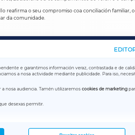
 reafirma o seu compromiso coa conciliación familiar, o 
tar da comunidade.
EDITOR
A
TERRACHAXA
pendente e garantimos información veraz, contrastada e de calid
anciamos a nosa actividade mediante publicidade. Para iso, neces
ASACRAXA
ACORUÑAXA
 a nosa audiencia. Tamén utilizaremos
cookies de marketing
par
que desexas permitir.
ACEBOOK
CONTACTO
NSTAGRAM
EMEROTECA