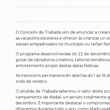
O Concello de Trabada vén de anunciar a creaci
as vacacións escolares e ofrecer ás crianzas un 
estean empadroados no municipio ou teñan famil
O programa desenvolverase do 22 de decembro ao 
gozar de obradoiros creativos, talleres temátic
entretemento propio destas datas festivas.
As inscricións permanecerán abertas do 1 ao 16 d
orde de rexistro.
O alcalde de Trabada salientou o valor deste p
campamento de Nadal, un servizo totalmente gratu
decembro. É importante destacar o compromiso 
ofrecemos durante todo o ano, como Madrugado