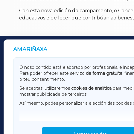
Con esta nova edición do campamento, o Concello
educativos e de lecer que contribúan ao benes
AMARIÑAXA
OUTROS PERIÓDICOS
GALICIAXA
LUGOX
O noso contido está elaborado por profesionais, é inde
Para poder ofrecer este servizo
de forma gratuíta
, fin
AMARIÑAXA
RIBEIR
o teu consentimento.
OURENSEXA
Se aceptas, utilizaremos
cookies de analítica
para medir
mostrar publicidade de terceiros.
Así mesmo, podes personalizar a elección das cookies 
F
I
H