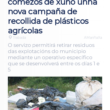
comezos de xuño unha
nova campaña de
recollida de plásticos
agrícolas
Trabada
AMariñaXa
O servizo permitirá retirar residuos
das explotacións do municipio
mediante un operativo específico
que se desenvolverá entre os días 1 e
5