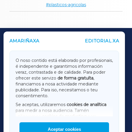
plasticos-agricolas
AMARIÑAXA
EDITORIAL XA
OUTROS PERIÓDICOS
GALICIAXA
O noso contido está elaborado por profesionais,
é independente e garantimos información
LUGOXA
veraz, contrastada e de calidade. Para poder
ofrecer este servizo
de forma gratuíta
,
financiamos a nosa actividade mediante
TERRACHAXA
publicidade. Para iso, necesitamos o teu
consentimento.
SARRIAXA
Se aceptas, utilizaremos
cookies de analítica
para medir a nosa audiencia. Tamén
AMARIÑAXA
utilizaremos
cookies de marketing
para
mostrar publicidade de terceiros.
Aceptar cookies
RIBEIRASACRAXA
Así mesmo, podes personalizar a elección das