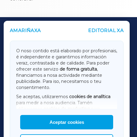
AMARIÑAXA
EDITORIAL XA
OUTROS PERIÓDICOS
GALICIAXA
O noso contido está elaborado por profesionais,
é independente e garantimos información
LUGOXA
veraz, contrastada e de calidade. Para poder
ofrecer este servizo
de forma gratuíta
,
financiamos a nosa actividade mediante
TERRACHAXA
publicidade. Para iso, necesitamos o teu
consentimento.
SARRIAXA
Se aceptas, utilizaremos
cookies de analítica
para medir a nosa audiencia. Tamén
AMARIÑAXA
utilizaremos
cookies de marketing
para
mostrar publicidade de terceiros.
Aceptar cookies
RIBEIRASACRAXA
Así mesmo, podes personalizar a elección das
cookies que desexas permitir.