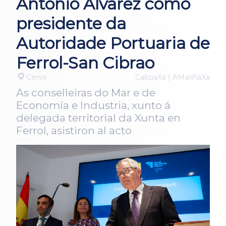
Antonio Álvarez como
presidente da
Autoridade Portuaria de
Ferrol-San Cibrao
Cervo
GaliciaXa | AMariñaXa
As conselleiras do Mar e de
Economía e Industria, xunto á
delegada territorial da Xunta en
Ferrol, asistiron al acto