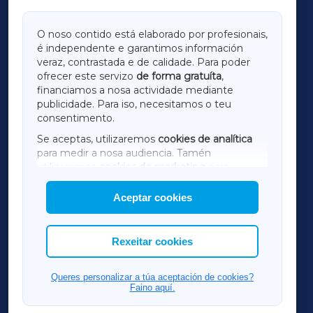
GALICIAXA
O noso contido está elaborado por profesionais,
é independente e garantimos información
LUGOXA
veraz, contrastada e de calidade. Para poder
ofrecer este servizo
de forma gratuíta
,
financiamos a nosa actividade mediante
TERRACHAXA
publicidade. Para iso, necesitamos o teu
consentimento.
SARRIAXA
Se aceptas, utilizaremos
cookies de analítica
para medir a nosa audiencia. Tamén
AMARIÑAXA
utilizaremos
cookies de marketing
para
mostrar publicidade de terceiros.
Aceptar cookies
RIBEIRASACRAXA
Así mesmo, podes personalizar a elección das
cookies que desexas permitir.
ACORUÑAXA
Rexeitar cookies
FERROLXA
Queres personalizar a túa aceptación de cookies?
Faino aquí.
OURENSEXA