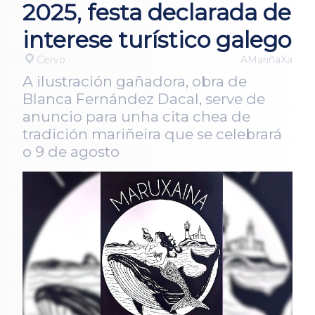
2025, festa declarada de
interese turístico galego
Cervo
AMariñaXa
A ilustración gañadora, obra de
Blanca Fernández Dacal, serve de
anuncio para unha cita chea de
tradición mariñeira que se celebrará
o 9 de agosto