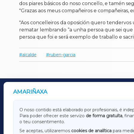
dos piares básicos do noso concello, e tamén seg
"Grazas aos meus compañeiros e compañeiras, en
"Aos concelleiros da oposición quero tendervos
rematar lembrando “a unha persoa que sei que e
persoa que foi e será exemplo de traballo e sacr
alcalde
ruben-garcia
AMARIÑAXA
OUTROS PERIÓDICOS
GALICIAXA
LUGOX
O noso contido está elaborado por profesionais, é inde
Para poder ofrecer este servizo
de forma gratuíta
, fin
AMARIÑAXA
RIBEIR
o teu consentimento.
OURENSEXA
Se aceptas, utilizaremos
cookies de analítica
para medir