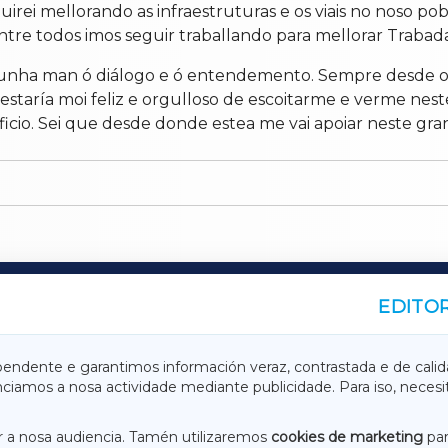
uirei mellorando as infraestruturas e os viais no noso p
tre todos imos seguir traballando para mellorar Trabad
 unha man ó diálogo e ó entendemento. Sempre desde o re
staría moi feliz e orgulloso de escoitarme e verme ne
ificio. Sei que desde donde estea me vai apoiar neste gra
EDITOR
A
TERRACHAXA
pendente e garantimos información veraz, contrastada e de calid
anciamos a nosa actividade mediante publicidade. Para iso, neces
ASACRAXA
ACORUÑAXA
 a nosa audiencia. Tamén utilizaremos
cookies de marketing
par