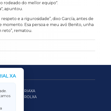
obo rodeado do mellor equipo".
a", apuntou.
speto e a rigurosidade”, dixo García, antes de
ste momento. Esa persoa e meu avó Benito, unha
n reto”, rematou.
IAL XA
SARRIAXA
ade.
itamos
FERROLXA
a