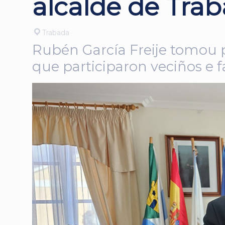
alcalde de Tra
Trabada
Rubén García Freije tomou 
que participaron veciños e f