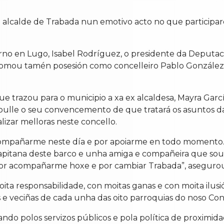
lcalde de Trabada nun emotivo acto no que participaron 
no en Lugo, Isabel Rodríguez, o presidente da Deputaci
mou tamén posesión como concelleiro Pablo González Las
 trazou para o municipio a xa ex alcaldesa, Mayra García
doulle o seu convencemento de que tratará os asuntos da
lizar melloras neste concello.
acompañarme neste día e por apoiarme en todo momento
apitana deste barco e unha amiga e compañeira que soubo
por acompañarme hoxe e por cambiar Trabada”, aseguro
ita responsabilidade, con moitas ganas e con moita ilusi
s e veciñas de cada unha das oito parroquias do noso Con
do polos servizos públicos e pola política de proximida