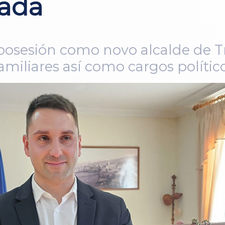
bada
posesión como novo alcalde de 
amiliares así como cargos político