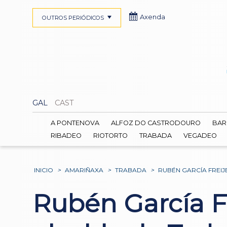
Axenda
OUTROS PERIÓDICOS
GAL
CAST
A PONTENOVA
ALFOZ DO CASTRODOURO
BAR
RIBADEO
RIOTORTO
TRABADA
VEGADEO
INICIO
>
AMARIÑAXA
>
TRABADA
>
RUBÉN GARCÍA FREI
Rubén García F