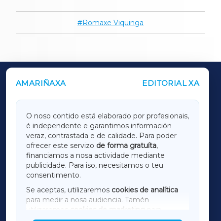
Romaxe Viquinga
AMARIÑAXA
EDITORIAL XA
OUTROS PERIÓDICOS
GALICIAXA
O noso contido está elaborado por profesionais,
é independente e garantimos información
LUGOXA
veraz, contrastada e de calidade. Para poder
ofrecer este servizo
de forma gratuíta
,
financiamos a nosa actividade mediante
TERRACHAXA
publicidade. Para iso, necesitamos o teu
consentimento.
SARRIAXA
Se aceptas, utilizaremos
cookies de analítica
para medir a nosa audiencia. Tamén
AMARIÑAXA
utilizaremos
cookies de marketing
para
mostrar publicidade de terceiros.