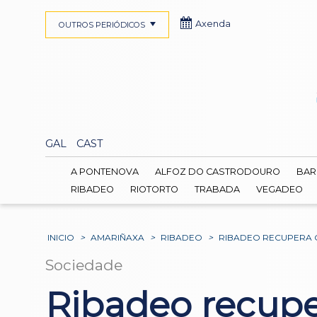
Axenda
OUTROS PERIÓDICOS
GAL
CAST
A PONTENOVA
ALFOZ DO CASTRODOURO
BAR
RIBADEO
RIOTORTO
TRABADA
VEGADEO
INICIO
>
AMARIÑAXA
>
RIBADEO
>
RIBADEO RECUPERA 
Sociedade
Ribadeo recup