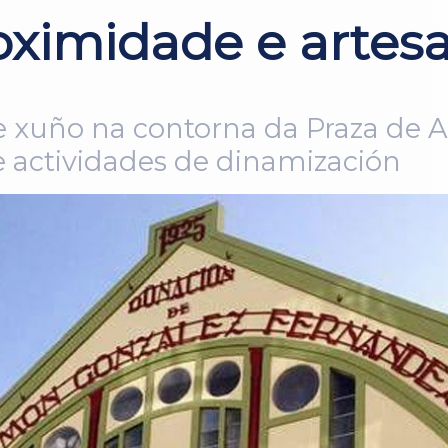
ximidade e artesa
de xuño na contorna da Praza de 
e actividades de dinamización