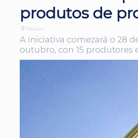
produtos de pro
Ribadeo
A iniciativa comezará o 28 
outubro, con 15 produtores 