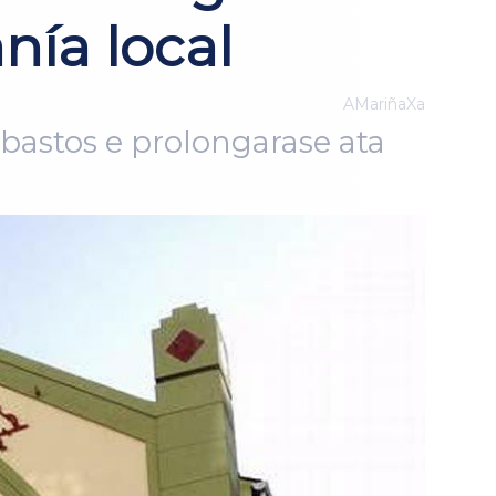
nía local
AMariñaXa
Abastos e prolongarase ata