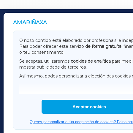
AMARIÑAXA
OUTROS PERIÓDICOS
GALICIAXA
LUGOX
O noso contido está elaborado por profesionais, é inde
Para poder ofrecer este servizo
de forma gratuíta
, fin
AMARIÑAXA
RIBEIR
o teu consentimento.
OURENSEXA
Se aceptas, utilizaremos
cookies de analítica
para medir
mostrar publicidade de terceiros.
Así mesmo, podes personalizar a elección das cookies 
F
I
H
Aceptar cookies
Queres personalizar a túa aceptación de cookies? Faino aqu