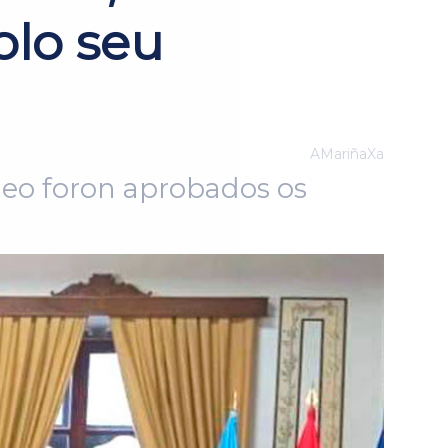
olo seu
AMariñaXa
deo foron aprobados os