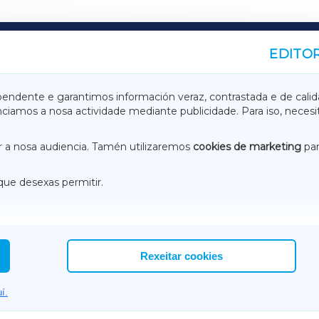
EDITOR
A
TERRACHAXA
pendente e garantimos información veraz, contrastada e de calid
anciamos a nosa actividade mediante publicidade. Para iso, neces
ASACRAXA
ACORUÑAXA
 a nosa audiencia. Tamén utilizaremos
cookies de marketing
par
que desexas permitir.
ACEBOOK
CONTACTO
NSTAGRAM
EMEROTECA
Rexeitar cookies
í.