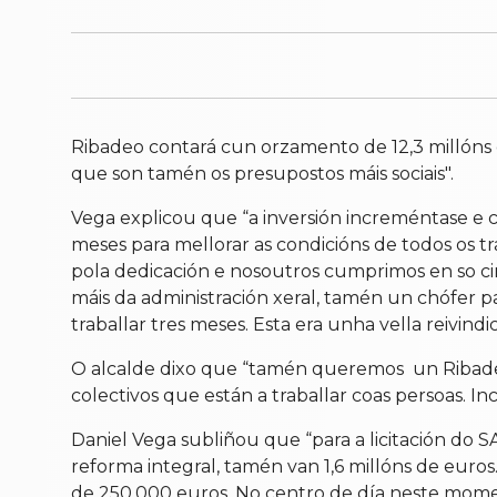
Ribadeo contará cun orzamento de 12,3 millóns d
que son tamén os presupostos máis sociais".
Vega explicou que “a inversión increméntase e 
meses para mellorar as condicións de todos os tra
pola dedicación e nosoutros cumprimos en so ci
máis da administración xeral, tamén un chófer pa
traballar tres meses. Esta era unha vella reivi
O alcalde dixo que “tamén queremos un Ribadeo 
colectivos que están a traballar coas persoas. 
Daniel Vega subliñou que “para a licitación do SA
reforma integral, tamén van 1,6 millóns de euros
de 250.000 euros. No centro de día neste momen