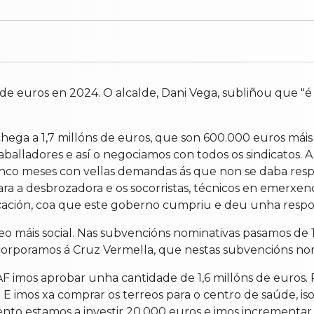
e euros en 2024. O alcalde, Dani Vega, subliñou que "é o
chega a 1,7 millóns de euros, que son 600.000 euros má
balladores e así o negociamos con todos os sindicatos. A 
nco meses con vellas demandas ás que non se daba respos
ra a desbrozadora e os socorristas, técnicos en emerxenci
ndicación, coa que este goberno cumpriu e deu unha respo
máis social. Nas subvencións nominativas pasamos de 1
Incorporamos á Cruz Vermella, que nestas subvencións no
F imos aprobar unha cantidade de 1,6 millóns de euros. Pa
. E imos xa comprar os terreos para o centro de saúde, i
to estamos a investir 20.000 euros e imos incrementar 