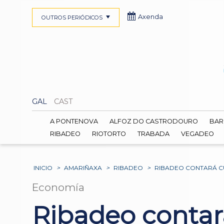
Axenda
OUTROS PERIÓDICOS
GAL
CAST
A PONTENOVA
ALFOZ DO CASTRODOURO
BAR
RIBADEO
RIOTORTO
TRABADA
VEGADEO
INICIO
>
AMARIÑAXA
>
RIBADEO
>
RIBADEO CONTARÁ CU
Economía
Ribadeo contar