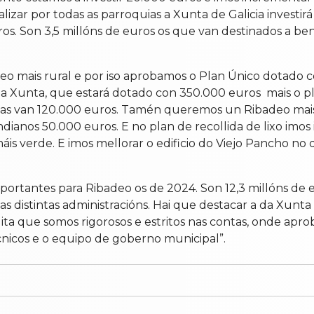
ealizar por todas as parroquias a Xunta de Galicia inves
os. Son 3,5 millóns de euros os que van destinados a ben
o mais rural e por iso aprobamos o Plan Único dotado
coa Xunta, que estará dotado con 350.000 euros mais o p
quias van 120.000 euros. Tamén queremos un Ribadeo mais
ianos 50.000 euros. E no plan de recollida de lixo imos 
áis verde. E imos mellorar o edificio do Viejo Pancho no 
tantes para Ribadeo os de 2024. Son 12,3 millóns de eur
s distintas administracións. Hai que destacar a da Xunt
edita que somos rigorosos e estritos nas contas, onde a
cnicos e o equipo de goberno municipal”.