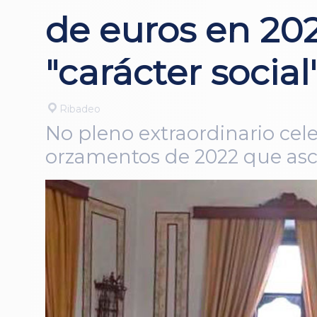
de euros en 20
"carácter social
Ribadeo
No pleno extraordinario ce
orzamentos de 2022 que asc