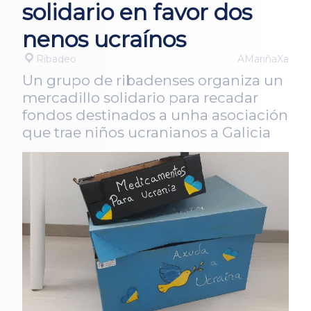
solidario en favor dos
nenos ucraínos
Ribadeo
AMariñaXa
Un grupo de ribadenses organiza un
mercadillo solidario para recadar
fondos destinados a unha asociación
que trae niños ucranianos a Galicia