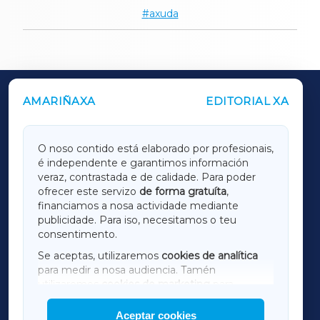
axuda
AMARIÑAXA
EDITORIAL XA
OUTROS PERIÓDICOS
GALICIAXA
O noso contido está elaborado por profesionais,
é independente e garantimos información
LUGOXA
veraz, contrastada e de calidade. Para poder
ofrecer este servizo
de forma gratuíta
,
financiamos a nosa actividade mediante
TERRACHAXA
publicidade. Para iso, necesitamos o teu
consentimento.
SARRIAXA
Se aceptas, utilizaremos
cookies de analítica
para medir a nosa audiencia. Tamén
AMARIÑAXA
utilizaremos
cookies de marketing
para
mostrar publicidade de terceiros.
Aceptar cookies
RIBEIRASACRAXA
Así mesmo, podes personalizar a elección das