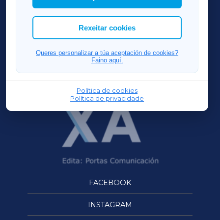
cookies que desexas permitir.
ACORUÑAXA
Rexeitar cookies
FERROLXA
Queres personalizar a túa aceptación de cookies?
Faino aquí.
OURENSEXA
Política de cookies
Política de privacidade
FACEBOOK
INSTAGRAM