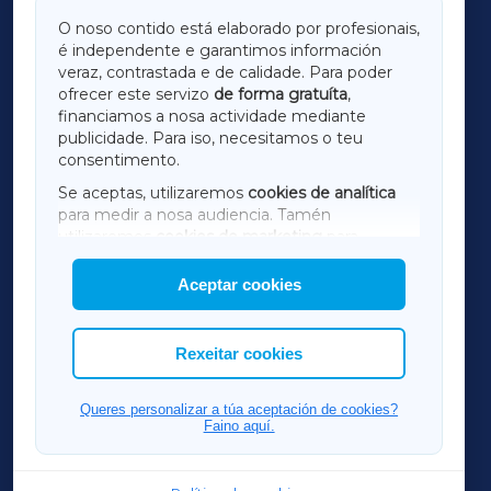
GALICIAXA
O noso contido está elaborado por profesionais,
é independente e garantimos información
LUGOXA
veraz, contrastada e de calidade. Para poder
ofrecer este servizo
de forma gratuíta
,
financiamos a nosa actividade mediante
TERRACHAXA
publicidade. Para iso, necesitamos o teu
consentimento.
SARRIAXA
Se aceptas, utilizaremos
cookies de analítica
para medir a nosa audiencia. Tamén
AMARIÑAXA
utilizaremos
cookies de marketing
para
mostrar publicidade de terceiros.
Aceptar cookies
RIBEIRASACRAXA
Así mesmo, podes personalizar a elección das
cookies que desexas permitir.
ACORUÑAXA
Rexeitar cookies
FERROLXA
Queres personalizar a túa aceptación de cookies?
Faino aquí.
OURENSEXA