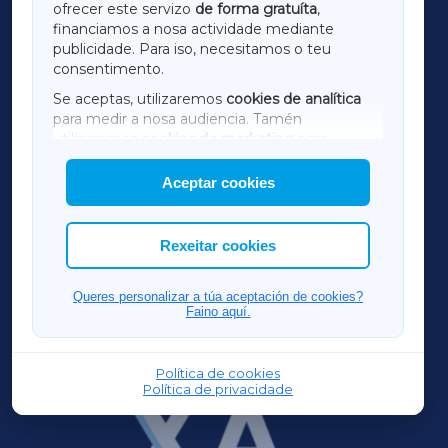
ofrecer este servizo
de forma gratuíta
,
financiamos a nosa actividade mediante
TERRACHAXA
publicidade. Para iso, necesitamos o teu
consentimento.
SARRIAXA
Se aceptas, utilizaremos
cookies de analítica
para medir a nosa audiencia. Tamén
AMARIÑAXA
utilizaremos
cookies de marketing
para
mostrar publicidade de terceiros.
Aceptar cookies
RIBEIRASACRAXA
Así mesmo, podes personalizar a elección das
cookies que desexas permitir.
ACORUÑAXA
Rexeitar cookies
FERROLXA
Queres personalizar a túa aceptación de cookies?
Faino aquí.
OURENSEXA
Política de cookies
Política de privacidade