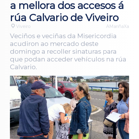
a mellora dos accesos á
rúa Calvario de Viveiro
Viveiro
AMariñaXa
Veciños e veciñas da Misericordia
acudiron ao mercado deste
domingo a recoller sinaturas para
que podan acceder vehículos na rúa
Calvario.