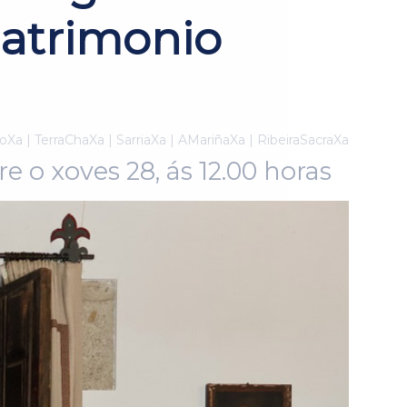
atrimonio
oXa | TerraChaXa | SarriaXa | AMariñaXa | RibeiraSacraXa
re o xoves 28, ás 12.00 horas