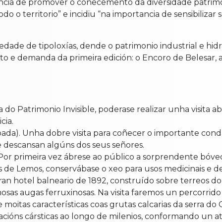
cia de promover o coñecemento da diversidade patrimon
o o territorio” e incidiu “na importancia de sensibilizar
dade de tipoloxías, dende o patrimonio industrial e hidr
éxito e demanda da primeira edición: o Encoro de Belesar,
do Patrimonio Invisible, poderase realizar unha visita ab
cia.
oada). Unha dobre visita para coñecer o importante con
e descansan algúns dos seus señores.
 Por primeira vez ábrese ao público a sorprendente bó
des de Lemos, conservábase o xeo para usos medicinais e 
e gran hotel balneario de 1892, construído sobre terreos
osas augas ferruxinosas. Na visita faremos un percorrido
moitas características coas grutas calcarias da serra do 
cións cársticas ao longo de milenios, conformando un at