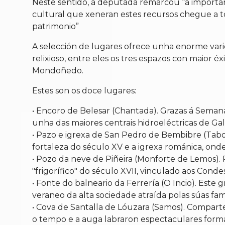
Neste sentido, a deputada remarcou “a importan
cultural que xeneran estes recursos chegue a tod
patrimonio”
A selección de lugares ofrece unha enorme varie
relixioso, entre eles os tres espazos con maior 
Mondoñedo.
Estes son os doce lugares:
• Encoro de Belesar (Chantada). Grazas á Semana 
unha das maiores centrais hidroeléctricas de Gali
• Pazo e igrexa de San Pedro de Bembibre (Tab
fortaleza do século XV e a igrexa románica, ond
• Pozo da neve de Piñeira (Monforte de Lemos).
"frigorífico" do século XVII, vinculado aos Con
• Fonte do balneario da Ferrería (O Incio). Est
veraneo da alta sociedade atraída polas súas fam
• Cova de Santalla de Lóuzara (Samos). Comparte 
o tempo e a auga labraron espectaculares forma