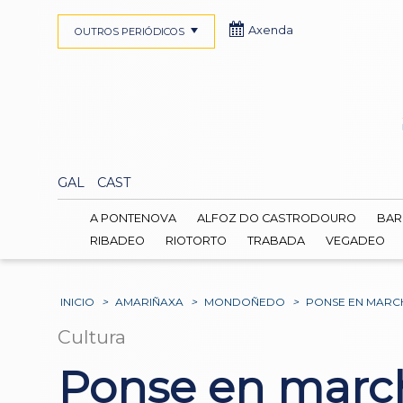
Axenda
OUTROS PERIÓDICOS
GAL
CAST
A PONTENOVA
ALFOZ DO CASTRODOURO
BAR
RIBADEO
RIOTORTO
TRABADA
VEGADEO
INICIO
>
AMARIÑAXA
>
MONDOÑEDO
>
PONSE EN MARCH
Cultura
Ponse en march