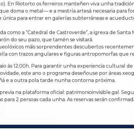
to). En Riotorto os ferreiros manteñen viva unha tradició
 doma o metal— e a mestría artesá necesaria para forxa
única para entrar en galerías subterráneas e acueduct
ida como a “Catedral de Castroverde”, a igrexa de Santa
rón do seu pazo, que tamén se visitará.
queolóxicos máis sorprendentes descubertos recentement
mella con trazos angulares e figuras antropomorfas que 
aio ás 12:00h. Para garantir unha experiencia cultural de
ovidade, este ano o programa deseñouse por áreas xeográf
mañá e a outra pola tarde nunha contorna próxima.
previa na plataforma oficial: patrimonioinvisible.gal. Seg
tas para 2 persoas cada unha. As reservas serán confirma