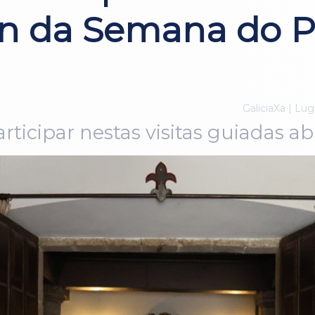
ón da Semana do P
GaliciaXa | Lug
rticipar nestas visitas guiadas ab