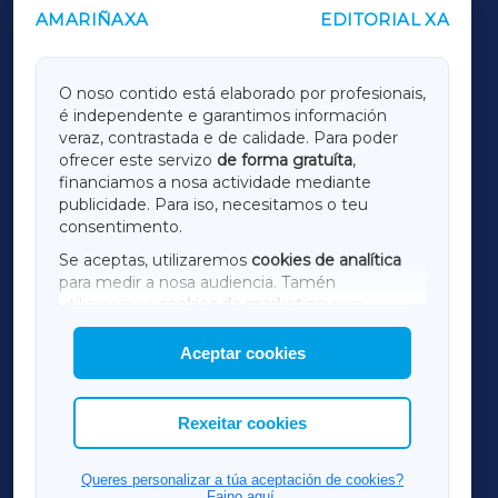
AMARIÑAXA
EDITORIAL XA
OUTROS PERIÓDICOS
GALICIAXA
O noso contido está elaborado por profesionais,
é independente e garantimos información
LUGOXA
veraz, contrastada e de calidade. Para poder
ofrecer este servizo
de forma gratuíta
,
financiamos a nosa actividade mediante
TERRACHAXA
publicidade. Para iso, necesitamos o teu
consentimento.
SARRIAXA
Se aceptas, utilizaremos
cookies de analítica
para medir a nosa audiencia. Tamén
AMARIÑAXA
utilizaremos
cookies de marketing
para
mostrar publicidade de terceiros.
Aceptar cookies
RIBEIRASACRAXA
Así mesmo, podes personalizar a elección das
cookies que desexas permitir.
ACORUÑAXA
Rexeitar cookies
FERROLXA
Queres personalizar a túa aceptación de cookies?
Faino aquí.