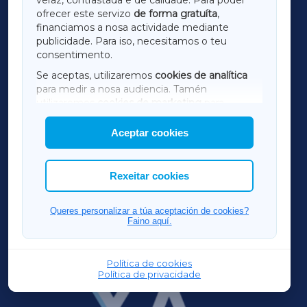
ofrecer este servizo
de forma gratuíta
,
financiamos a nosa actividade mediante
TERRACHAXA
publicidade. Para iso, necesitamos o teu
consentimento.
SARRIAXA
Se aceptas, utilizaremos
cookies de analítica
para medir a nosa audiencia. Tamén
AMARIÑAXA
utilizaremos
cookies de marketing
para
mostrar publicidade de terceiros.
Aceptar cookies
RIBEIRASACRAXA
Así mesmo, podes personalizar a elección das
cookies que desexas permitir.
ACORUÑAXA
Rexeitar cookies
FERROLXA
Queres personalizar a túa aceptación de cookies?
Faino aquí.
OURENSEXA
Política de cookies
Política de privacidade