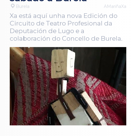
Burela
AMariñaXa
Xa está aquí unha nova Edición do
Circuito de Teatro Profesional da
Deputación de Lugo e a
colaboración do Concello de Burela.