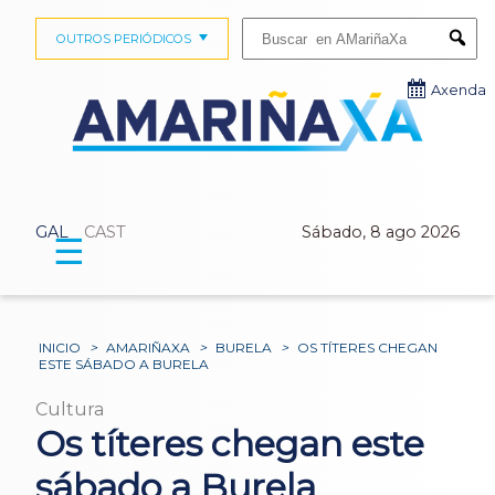
Buscar:
OUTROS PERIÓDICOS
Submi
Axenda
GAL
CAST
Sábado, 8 ago 2026
☰
INICIO
>
AMARIÑAXA
>
BURELA
>
OS TÍTERES CHEGAN
ESTE SÁBADO A BURELA
Cultura
Os títeres chegan este
sábado a Burela