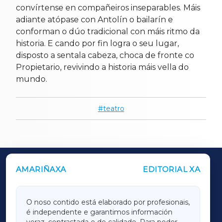
convírtense en compañeiros inseparables. Máis
adiante atópase con Antolín o bailarín e
conforman o dúo tradicional con máis ritmo da
historia. E cando por fin logra o seu lugar,
disposto a sentala cabeza, choca de fronte co
Propietario, revivindo a historia máis vella do
mundo.
teatro
AMARIÑAXA
EDITORIAL XA
OUTROS PERIÓDICOS
GALICIAXA
O noso contido está elaborado por profesionais,
é independente e garantimos información
LUGOXA
veraz, contrastada e de calidade. Para poder