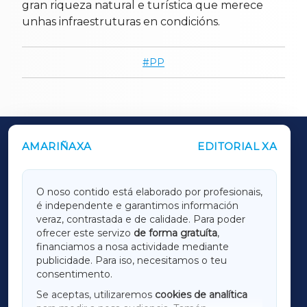
gran riqueza natural e turística que merece
unhas infraestruturas en condicións.
PP
AMARIÑAXA
EDITORIAL XA
OUTROS PERIÓDICOS
GALICIAXA
O noso contido está elaborado por profesionais,
é independente e garantimos información
LUGOXA
veraz, contrastada e de calidade. Para poder
ofrecer este servizo
de forma gratuíta
,
financiamos a nosa actividade mediante
TERRACHAXA
publicidade. Para iso, necesitamos o teu
consentimento.
SARRIAXA
Se aceptas, utilizaremos
cookies de analítica