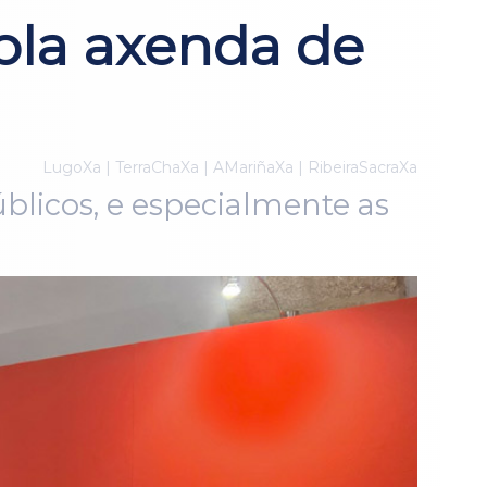
pla axenda de
LugoXa | TerraChaXa | AMariñaXa | RibeiraSacraXa
blicos, e especialmente as