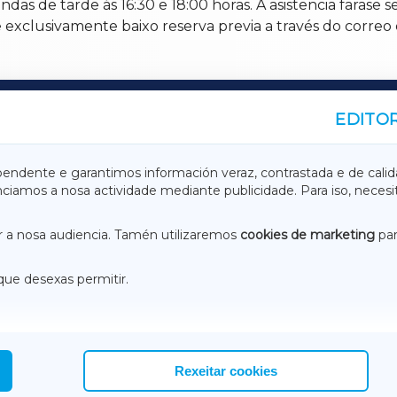
ndas de tarde ás 16:30 e 18:00 horas. A asistencia farase
nse exclusivamente baixo reserva previa a través do cor
EDITOR
A
TERRACHAXA
pendente e garantimos información veraz, contrastada e de calid
anciamos a nosa actividade mediante publicidade. Para iso, neces
ASACRAXA
ACORUÑAXA
 a nosa audiencia. Tamén utilizaremos
cookies de marketing
par
que desexas permitir.
ACEBOOK
CONTACTO
NSTAGRAM
EMEROTECA
Rexeitar cookies