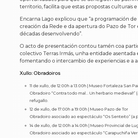
territorio, facilita que estas propostas culturais
Encarna Lago explicou que “a programación de a
creación da Rede e da apertura do Pazo de Tor e 
décadas desenvolvendo”.
O acto de presentación contou tamén coa partici
colectivo Terras Irmás, unha entidade asentada e
fomentando o intercambio de experiencias e a a
Xullo: Obradoiros
11 de xullo, de 12:00h a 13:00h | Museo Fortaleza San Pa
Obradoiro “Contra todo mal… Un herbario medieval!” (a
refugallo.
12 de xullo, de 17:00h a 19:00h | Museo Pazo de Tor
Obradoiro asociado ao espectáculo “Os Senteito” (a pa
14 de xullo, de 12:00h a 14:00h | Museo Provincial de Lu
Obradoiro asociado ao espectáculo “Carapuchiña Verm