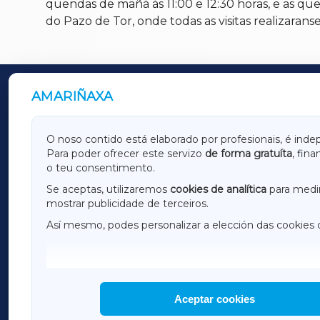
quendas de mañá ás 11:00 e 12:30 horas, e as que
do Pazo de Tor, onde todas as visitas realizara
AMARIÑAXA
OUTROS PERIÓDICOS
GALICIAXA
LUGOX
O noso contido está elaborado por profesionais, é inde
Para poder ofrecer este servizo
de forma gratuíta
, fin
AMARIÑAXA
RIBEIR
o teu consentimento.
OURENSEXA
Se aceptas, utilizaremos
cookies de analítica
para medir
mostrar publicidade de terceiros.
Así mesmo, podes personalizar a elección das cookies 
F
I
H
Aceptar cookies