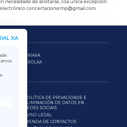
 sen necesidade de anotarse, coa única excepción
reo electrónico concertacionsrmp@gmail.com.
IAL XA
SARRIAXA
ade.
itamos
FERROLXA
a
POLÍTICA DE PRIVACIDADE E
ELIMINACIÓN DE DATOS EN
REDES SOCIAIS
AVISO LEGAL
AXENDA DE CONTACTOS