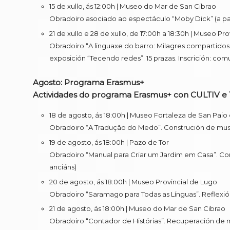
15 de xullo, ás 12:00h | Museo do Mar de San Cibrao
Obradoiro asociado ao espectáculo “Moby Dick” (a part
21 de xullo e 28 de xullo, de 17:00h a 18:30h | Museo Pr
Obradoiro “A linguaxe do barro: Milagres compartidos
exposición “Tecendo redes”. 15 prazas. Inscrición: 
Agosto: Programa Erasmus+
Actividades do programa Erasmus+ con CULTIV e T
18 de agosto, ás 18:00h | Museo Fortaleza de San Paio
Obradoiro “A Tradução do Medo”. Construción de museo
19 de agosto, ás 18:00h | Pazo de Tor
Obradoiro “Manual para Criar um Jardim em Casa”. Cons
anciáns)
20 de agosto, ás 18:00h | Museo Provincial de Lugo
Obradoiro “Saramago para Todas as Línguas”. Reflexión 
21 de agosto, ás 18:00h | Museo do Mar de San Cibrao
Obradoiro “Contador de Histórias”. Recuperación de mem