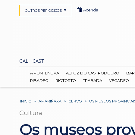
Axenda
OUTROS PERIÓDICOS
GAL
CAST
A PONTENOVA
ALFOZ DO CASTRODOURO
BAR
RIBADEO
RIOTORTO
TRABADA
VEGADEO
INICIO
>
AMARIÑAXA
>
CERVO
>
OS MUSEOS PROVINCIAI
Cultura
Os museos provi