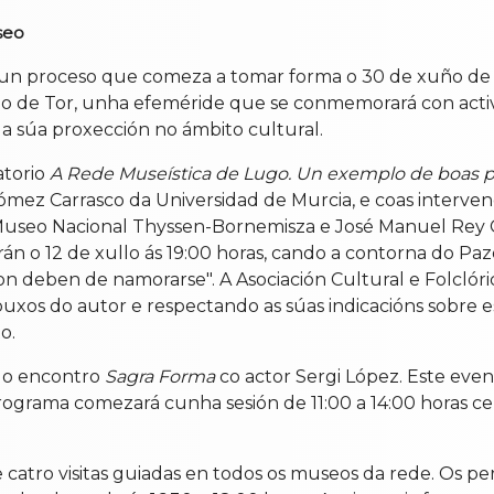
seo
, un proceso que comeza a tomar forma o 30 de xuño de 
 de Tor, unha efeméride que se conmemorará con acti
a súa proxección no ámbito cultural.
atorio
A Rede Museística de Lugo. Un exemplo de boas pr
 Gómez Carrasco da Universidad de Murcia, e coas inter
 Museo Nacional Thyssen-Bornemisza e José Manuel Rey 
án o 12 de xullo ás 19:00 horas, cando a contorna do Pazo
on deben de namorarse". A Asociación Cultural e Folclór
ebuxos do autor e respectando as súas indicacións sobre
o.
 do encontro
Sagra Forma
co actor Sergi López. Este even
programa comezará cunha sesión de 11:00 a 14:00 horas c
 catro visitas guiadas en todos os museos da rede. Os pe