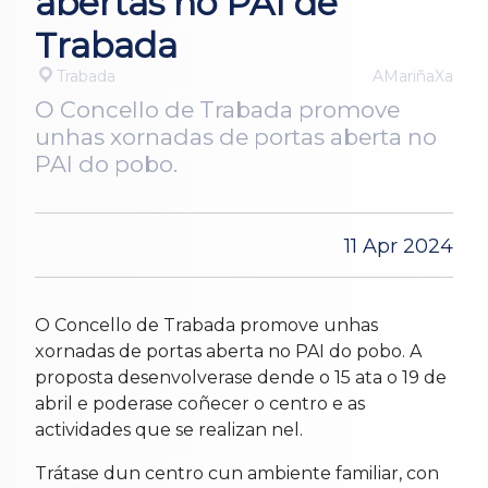
abertas no PAI de
Trabada
Trabada
AMariñaXa
O Concello de Trabada promove
unhas xornadas de portas aberta no
PAI do pobo.
11 Apr 2024
O Concello de Trabada promove unhas
xornadas de portas aberta no PAI do pobo. A
proposta desenvolverase dende o 15 ata o 19 de
abril e poderase coñecer o centro e as
actividades que se realizan nel.
Trátase dun centro cun ambiente familiar, con