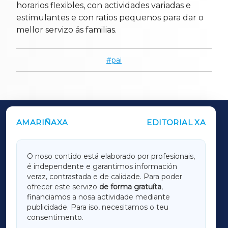
horarios flexibles, con actividades variadas e
estimulantes e con ratios pequenos para dar o
mellor servizo ás familias.
pai
AMARIÑAXA
EDITORIAL XA
OUTROS PERIÓDICOS
GALICIAXA
O noso contido está elaborado por profesionais,
é independente e garantimos información
LUGOXA
veraz, contrastada e de calidade. Para poder
ofrecer este servizo
de forma gratuíta
,
financiamos a nosa actividade mediante
TERRACHAXA
publicidade. Para iso, necesitamos o teu
consentimento.
SARRIAXA