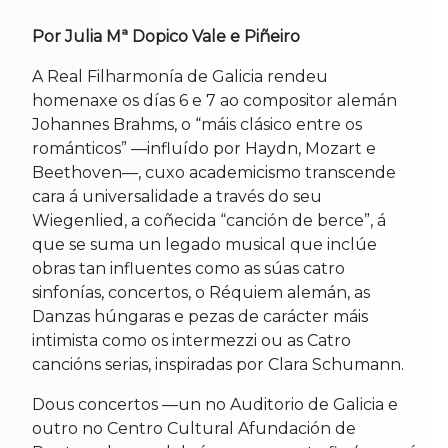
horas
8 Nov 2025
Por Julia Mª Dopico Vale e Piñeiro
A Real Filharmonía de Galicia rendeu
homenaxe os días 6 e 7 ao compositor alemán
Johannes Brahms, o “máis clásico entre os
románticos” —influído por Haydn, Mozart e
Beethoven—, cuxo academicismo transcende
cara á universalidade a través do seu
Wiegenlied, a coñecida “canción de berce”, á
que se suma un legado musical que inclúe
obras tan influentes como as súas catro
sinfonías, concertos, o Réquiem alemán, as
Danzas húngaras e pezas de carácter máis
intimista como os intermezzi ou as Catro
cancións serias, inspiradas por Clara Schumann.
Dous concertos —un no Auditorio de Galicia e
outro no Centro Cultural Afundación de