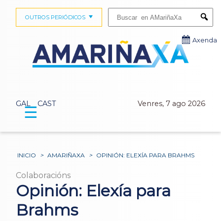
Buscar:
OUTROS PERIÓDICOS
Submi
Axenda
GAL
CAST
Venres, 7 ago 2026
☰
INICIO
>
AMARIÑAXA
>
OPINIÓN: ELEXÍA PARA BRAHMS
Colaboracións
Opinión: Elexía para
Brahms