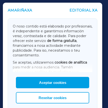
AMARIÑAXA
EDITORIAL XA
OUTROS PERIÓDICOS
GALICIAXA
O noso contido está elaborado por profesionais,
é independente e garantimos información
LUGOXA
veraz, contrastada e de calidade. Para poder
ofrecer este servizo
de forma gratuíta
,
financiamos a nosa actividade mediante
TERRACHAXA
publicidade. Para iso, necesitamos o teu
consentimento.
SARRIAXA
Se aceptas, utilizaremos
cookies de analítica
para medir a nosa audiencia. Tamén
AMARIÑAXA
utilizaremos
cookies de marketing
para
mostrar publicidade de terceiros.
Aceptar cookies
RIBEIRASACRAXA
Así mesmo, podes personalizar a elección das
cookies que desexas permitir.
ACORUÑAXA
Rexeitar cookies