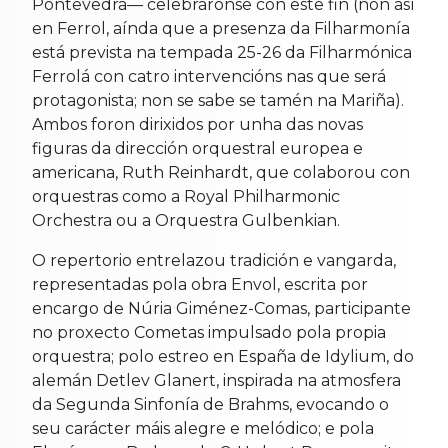
Pontevedra— celebráronse con este fin (non así
en Ferrol, aínda que a presenza da Filharmonía
está prevista na tempada 25-26 da Filharmónica
Ferrolá con catro intervencións nas que será
protagonista; non se sabe se tamén na Mariña).
Ambos foron dirixidos por unha das novas
figuras da dirección orquestral europea e
americana, Ruth Reinhardt, que colaborou con
orquestras como a Royal Philharmonic
Orchestra ou a Orquestra Gulbenkian.
O repertorio entrelazou tradición e vangarda,
representadas pola obra Envol, escrita por
encargo de Núria Giménez-Comas, participante
no proxecto Cometas impulsado pola propia
orquestra; polo estreo en España de Idylium, do
alemán Detlev Glanert, inspirada na atmosfera
da Segunda Sinfonía de Brahms, evocando o
seu carácter máis alegre e melódico; e pola