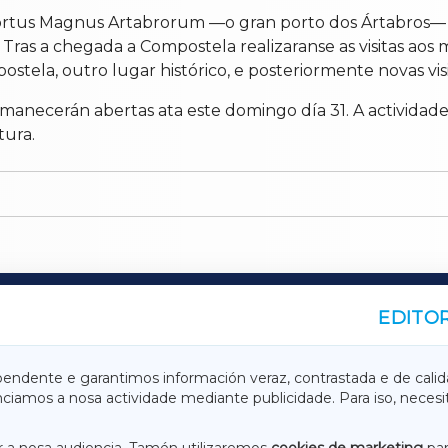
ortus Magnus Artabrorum —o gran porto dos Ártabros— es
 Tras a chegada a Compostela realizaranse as visitas ao
tela, outro lugar histórico, e posteriormente novas visi
anecerán abertas ata este domingo día 31. A actividade 
tura.
EDITOR
A
TERRACHAXA
pendente e garantimos información veraz, contrastada e de calid
anciamos a nosa actividade mediante publicidade. Para iso, neces
ASACRAXA
ACORUÑAXA