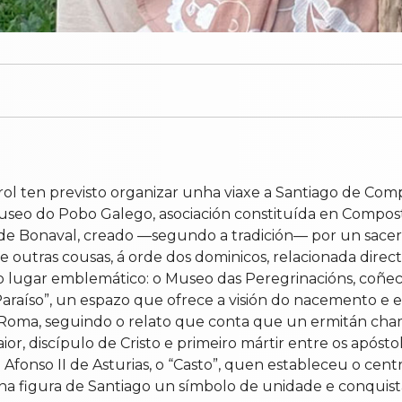
l ten previsto organizar unha viaxe a Santiago de Compo
useo do Pobo Galego, asociación constituída en Composte
de Bonaval, creado —segundo a tradición— por un sacer
re outras cousas, á orde dos dominicos, relacionada dire
tro lugar emblemático: o Museo das Peregrinacións, coñec
Paraíso”, un espazo que ofrece a visión do nacemento e
e Roma, seguindo o relato que conta que un ermitán ch
ior, discípulo de Cristo e primeiro mártir entre os após
i Afonso II de Asturias, o “Casto”, quen estableceu o cen
a figura de Santiago un símbolo de unidade e conquist