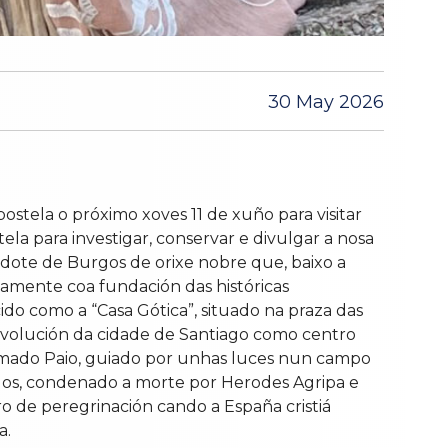
30 May 2026
stela o próximo xoves 11 de xuño para visitar
la para investigar, conservar e divulgar a nosa
dote de Burgos de orixe nobre que, baixo a
ctamente coa fundación das históricas
ido como a “Casa Gótica”, situado na praza das
 evolución da cidade de Santiago como centro
amado Paio, guiado por unhas luces nun campo
tolos, condenado a morte por Herodes Agripa e
tro de peregrinación cando a España cristiá
a.