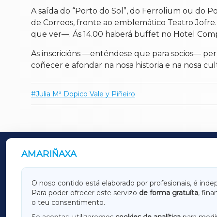
A saída do “Porto do Sol”, do Ferrolium ou do P
de Correos, fronte ao emblemático Teatro Jofre.
que ver—. Ás 14.00 haberá buffet no Hotel Compos
As inscricións —enténdese que para socios— perm
coñecer e afondar na nosa historia e na nosa cul
Julia Mª Dopico Vale y Piñeiro
AMARIÑAXA
OUTROS PERIÓDICOS
GALICIAXA
LUGOX
O noso contido está elaborado por profesionais, é inde
Para poder ofrecer este servizo
de forma gratuíta
, fin
AMARIÑAXA
RIBEIR
o teu consentimento.
OURENSEXA