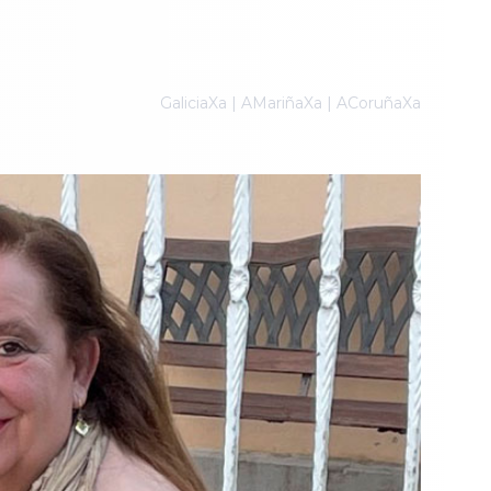
GaliciaXa | AMariñaXa | ACoruñaXa