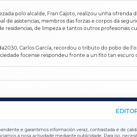
ada polo alcalde, Fran Cajoto, realizou unha ofrenda d
l de asistencias, membros das forzas e corpos da segurida
e residencias, de limpeza e tantos outros profesionais cu
nda2030, Carlos García, recordou o tributo do pobo de F
edade focense respondeu fronte a un fito tan escuro da
EDITOR
A
TERRACHAXA
pendente e garantimos información veraz, contrastada e de calid
anciamos a nosa actividade mediante publicidade. Para iso, neces
ASACRAXA
ACORUÑAXA