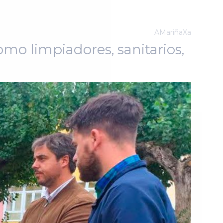
AMariñaXa
omo limpiadores, sanitarios,