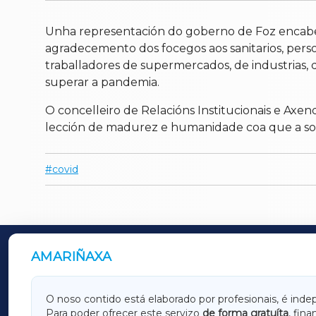
Unha representación do goberno de Foz encabez
agradecemento dos focegos aos sanitarios, persoa
traballadores de supermercados, de industrias, d
superar a pandemia.
O concelleiro de Relacións Institucionais e Axe
lección de madurez e humanidade coa que a soci
covid
AMARIÑAXA
OUTROS PERIÓDICOS
GALICIAXA
LUGOX
O noso contido está elaborado por profesionais, é inde
Para poder ofrecer este servizo
de forma gratuíta
, fin
AMARIÑAXA
RIBEIR