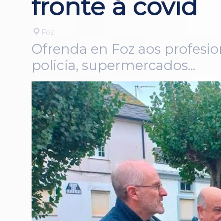
fronte á covid
Foz
Ofrenda en Foz aos profesion
policía, supermercados...