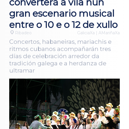
converterá a vila nun
gran escenario musical
entre o 10 e o 12 de xullo
Ribadeo
GaliciaXa | AMariñaXa
Concertos, habaneiras, mariachis e
ritmos cubanos acompañarán tres
días de celebración arredor da
tradición galega e a herdanza de
ultramar