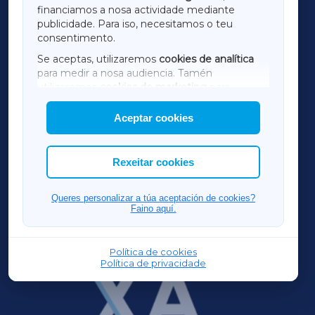
financiamos a nosa actividade mediante
TERRACHAXA
publicidade. Para iso, necesitamos o teu
consentimento.
SARRIAXA
Se aceptas, utilizaremos
cookies de analítica
para medir a nosa audiencia. Tamén
AMARIÑAXA
utilizaremos
cookies de marketing
para
mostrar publicidade de terceiros.
Aceptar cookies
RIBEIRASACRAXA
Así mesmo, podes personalizar a elección das
cookies que desexas permitir.
ACORUÑAXA
Rexeitar cookies
FERROLXA
Queres personalizar a túa aceptación de cookies?
Faino aquí.
OURENSEXA
Política de cookies
Política de privacidade