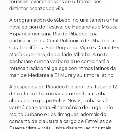
musicais levarán os sons de ultramar aos
distintos espazos da vila.
A programación do sábado incluirá tamén unha
nova edición do Festival de Habaneras e Música
Hispanoamericana Ría de Ribadeo, coa
participación da Coral Polifónica de Ribadeo, a
Coral Polifónica San Roque de Vigo e a Coral IES
María Guerrero, de Collado-Villalba. A noite
pecharase cunha verbena que combinará a
música tradicional galega con ritmos latinos da
man de Mediarea e El Mura y su timbre latino.
A despedida do Ribadeo Indiano terá lugar o 12
de xullo cunha xornada que incluirá unha
alborada co grupo Follas Novas, unha sesión
vermú coa Banda Filharmónica de Lugo, Trío
Mojito Cubano e Los Jimaguas, ademais do
concerto de clausura a cargo de Estrellas de
Buena Vista y Más, unha das actuacións máis