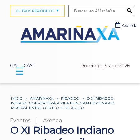
Buscar:
OUTROS PERIÓDICOS
Submi
Axenda
GAL
CAST
Domingo, 9 ago 2026
☰
INICIO
>
AMARIÑAXA
>
RIBADEO
>
O XI RIBADEO
INDIANO CONVERTERÁ A VILA NUN GRAN ESCENARIO
MUSICAL ENTRE O 10 E O 12 DE XULLO
|
Eventos
Axenda
O XI Ribadeo Indiano