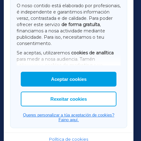
GALICIAXA
O noso contido está elaborado por profesionais,
é independente e garantimos información
LUGOXA
veraz, contrastada e de calidade. Para poder
ofrecer este servizo
de forma gratuíta
,
financiamos a nosa actividade mediante
TERRACHAXA
publicidade. Para iso, necesitamos o teu
consentimento.
SARRIAXA
Se aceptas, utilizaremos
cookies de analítica
para medir a nosa audiencia. Tamén
AMARIÑAXA
utilizaremos
cookies de marketing
para
mostrar publicidade de terceiros.
Aceptar cookies
RIBEIRASACRAXA
Así mesmo, podes personalizar a elección das
cookies que desexas permitir.
ACORUÑAXA
Rexeitar cookies
FERROLXA
Queres personalizar a túa aceptación de cookies?
Faino aquí.
OURENSEXA
Política de cookies