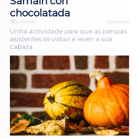
Samaín con
chocolatada
O Vicedo
AMariñaXa
Unha actividade para que as persoas
asistentes se vistan e leven a súa
cabaza