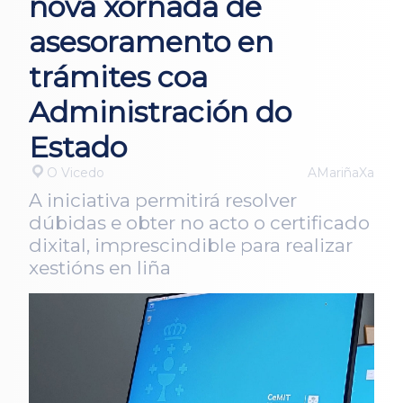
nova xornada de
asesoramento en
trámites coa
Administración do
Estado
O Vicedo
AMariñaXa
A iniciativa permitirá resolver
dúbidas e obter no acto o certificado
dixital, imprescindible para realizar
xestións en liña