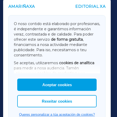
AMARIÑAXA
EDITORIAL XA
OUTROS PERIÓDICOS
GALICIAXA
O noso contido está elaborado por profesionais,
é independente e garantimos información
LUGOXA
veraz, contrastada e de calidade. Para poder
ofrecer este servizo
de forma gratuíta
,
financiamos a nosa actividade mediante
TERRACHAXA
publicidade. Para iso, necesitamos o teu
consentimento.
SARRIAXA
Se aceptas, utilizaremos
cookies de analítica
para medir a nosa audiencia. Tamén
AMARIÑAXA
utilizaremos
cookies de marketing
para
mostrar publicidade de terceiros.
Aceptar cookies
RIBEIRASACRAXA
Así mesmo, podes personalizar a elección das
cookies que desexas permitir.
ACORUÑAXA
Rexeitar cookies
FERROLXA
Queres personalizar a túa aceptación de cookies?