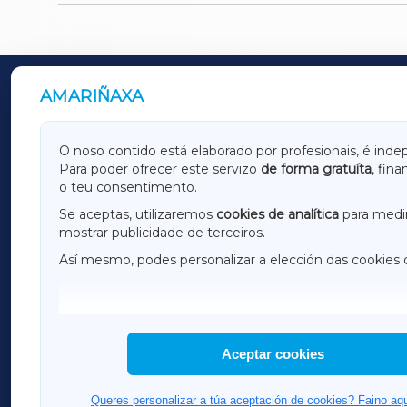
AMARIÑAXA
OUTROS PERIÓDICOS
GALICIAXA
LUGOX
O noso contido está elaborado por profesionais, é inde
Para poder ofrecer este servizo
de forma gratuíta
, fin
AMARIÑAXA
RIBEIR
o teu consentimento.
OURENSEXA
Se aceptas, utilizaremos
cookies de analítica
para medir
mostrar publicidade de terceiros.
Así mesmo, podes personalizar a elección das cookies 
F
I
H
Aceptar cookies
Queres personalizar a túa aceptación de cookies? Faino aqu