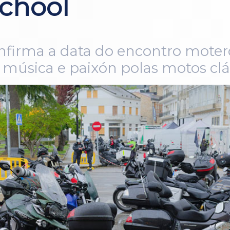
chool
firma a data do encontro motero,
 música e paixón polas motos clá