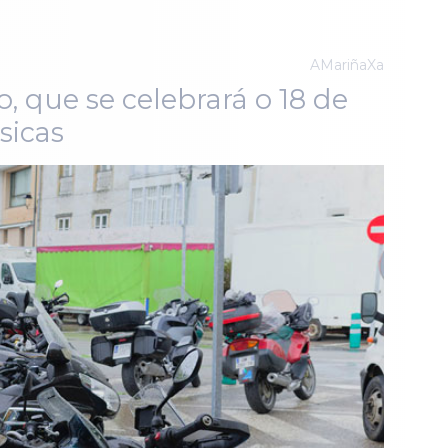
AMariñaXa
 que se celebrará o 18 de
sicas