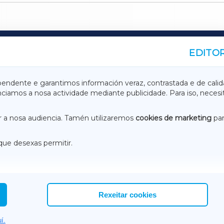
EDITOR
A
TERRACHAXA
pendente e garantimos información veraz, contrastada e de calid
anciamos a nosa actividade mediante publicidade. Para iso, neces
ASACRAXA
ACORUÑAXA
 a nosa audiencia. Tamén utilizaremos
cookies de marketing
par
que desexas permitir.
ACEBOOK
CONTACTO
NSTAGRAM
EMEROTECA
Rexeitar cookies
í.