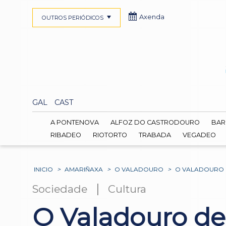
Axenda
OUTROS PERIÓDICOS
GAL
CAST
A PONTENOVA
ALFOZ DO CASTRODOURO
BAR
RIBADEO
RIOTORTO
TRABADA
VEGADEO
INICIO
>
AMARIÑAXA
>
O VALADOURO
>
O VALADOURO 
|
Sociedade
Cultura
O Valadouro des