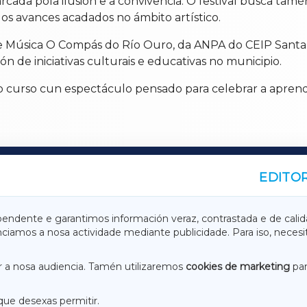
da pola ilusión e a convivencia. O festival busca tamé
s avances acadados no ámbito artístico.
 de Música O Compás do Río Ouro, da ANPA do CEIP Santa
 de iniciativas culturais e educativas no municipio.
curso cun espectáculo pensado para celebrar a aprendiz
EDITOR
A
TERRACHAXA
pendente e garantimos información veraz, contrastada e de calid
anciamos a nosa actividade mediante publicidade. Para iso, neces
ASACRAXA
ACORUÑAXA
 a nosa audiencia. Tamén utilizaremos
cookies de marketing
par
que desexas permitir.