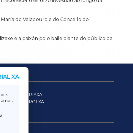
n recoñecer o esforzo investido ao longo da
 María do Valadouro e do Concello do
axe e a paixón polo baile diante do público da
IAL XA
SARRIAXA
ade.
itamos
FERROLXA
a