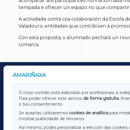
acompañar aos participantes nunha xornada marca
tempada e ofrecer un espazo no que compartir o
A actividade conta coa colaboración da Escola
Valadouro, entidades que contribúen á promoción
Con esta proposta, o alumnado pechará un novo 
comarca.
AMARIÑAXA
OUTROS PERIÓDICOS
GALICIAXA
LUGOX
O noso contido está elaborado por profesionais, é inde
Para poder ofrecer este servizo
de forma gratuíta
, fin
AMARIÑAXA
RIBEIR
o teu consentimento.
OURENSEXA
Se aceptas, utilizaremos
cookies de analítica
para medir
mostrar publicidade de terceiros.
Así mesmo, podes personalizar a elección das cookies 