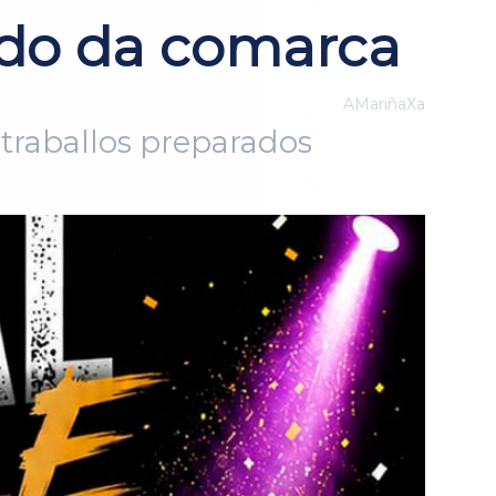
ado da comarca
AMariñaXa
 traballos preparados