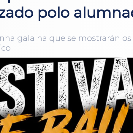
izado polo alumn
unha gala na que se mostrarán os
ico