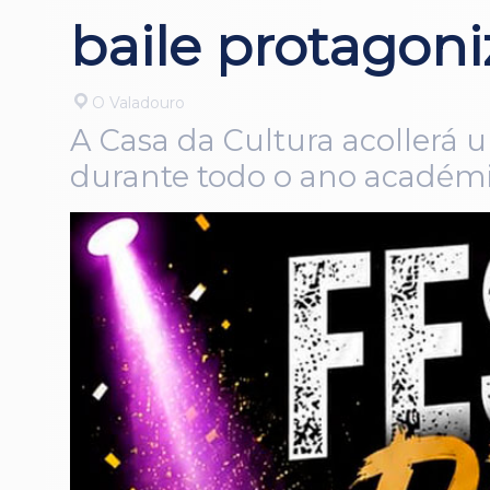
baile protagon
O Valadouro
A Casa da Cultura acollerá 
durante todo o ano académ