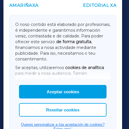
AMARIÑAXA
EDITORIAL XA
OUTROS PERIÓDICOS
GALICIAXA
O noso contido está elaborado por profesionais,
é independente e garantimos información
LUGOXA
veraz, contrastada e de calidade. Para poder
ofrecer este servizo
de forma gratuíta
,
financiamos a nosa actividade mediante
TERRACHAXA
publicidade. Para iso, necesitamos o teu
consentimento.
SARRIAXA
Se aceptas, utilizaremos
cookies de analítica
para medir a nosa audiencia. Tamén
AMARIÑAXA
utilizaremos
cookies de marketing
para
mostrar publicidade de terceiros.
Aceptar cookies
RIBEIRASACRAXA
Así mesmo, podes personalizar a elección das
cookies que desexas permitir.
ACORUÑAXA
Rexeitar cookies
FERROLXA
Queres personalizar a túa aceptación de cookies?
Faino aquí.