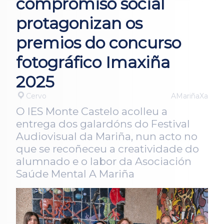
compromiso social
protagonizan os
premios do concurso
fotográfico Imaxiña
2025
Cervo
AMariñaXa
O IES Monte Castelo acolleu a
entrega dos galardóns do Festival
Audiovisual da Mariña, nun acto no
que se recoñeceu a creatividade do
alumnado e o labor da Asociación
Saúde Mental A Mariña