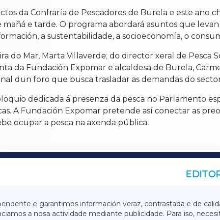
 actos da Confraría de Pescadores de Burela e este ano
de mañá e tarde. O programa abordará asuntos que leva
 formación, a sustentabilidade, a socioeconomía, o consu
ra do Mar, Marta Villaverde; do director xeral de Pesca S
enta da Fundación Expomar e alcaldesa de Burela, Carm
cional dun foro que busca trasladar as demandas do sector
loquio dedicada á presenza da pesca no Parlamento esp
icas. A Fundación Expomar pretende así conectar as preoc
ebe ocupar a pesca na axenda pública.
EDITOR
A
TERRACHAXA
pendente e garantimos información veraz, contrastada e de calid
anciamos a nosa actividade mediante publicidade. Para iso, neces
ASACRAXA
ACORUÑAXA