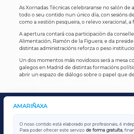
As Xornadas Técnicas celebraranse no salón de
todo o seu contido nun único día, con sesións 
como a xestión pesqueira, o relevo xeracional, a
A apertura contará coa participación da consellei
Alimentación, Ramón de la Figuera; e da presid
distintas administracións reforza o peso institu
Un dos momentos máis novidosos será a mesa co
galegos en Madrid de distintas formacións polít
abrir un espazo de diálogo sobre o papel que d
AMARIÑAXA
OUTROS PERIÓDICOS
GALICIAXA
LUGOX
O noso contido está elaborado por profesionais, é inde
Para poder ofrecer este servizo
de forma gratuíta
, fin
AMARIÑAXA
RIBEIR