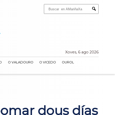
Buscar:
Submit
Xoves, 6 ago 2026
O
O VALADOURO
O VICEDO
OUROL
pomar dous días