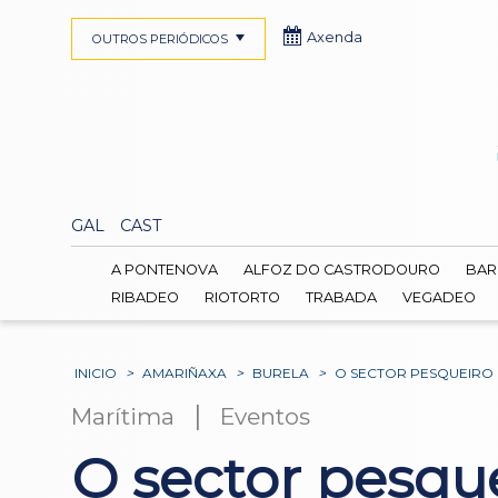
Axenda
OUTROS PERIÓDICOS
GAL
CAST
A PONTENOVA
ALFOZ DO CASTRODOURO
BAR
RIBADEO
RIOTORTO
TRABADA
VEGADEO
INICIO
>
AMARIÑAXA
>
BURELA
>
O SECTOR PESQUEIRO 
|
Marítima
Eventos
O sector pesqu