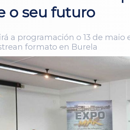
 o seu futuro
rá a programación o 13 de maio e
strean formato en Burela