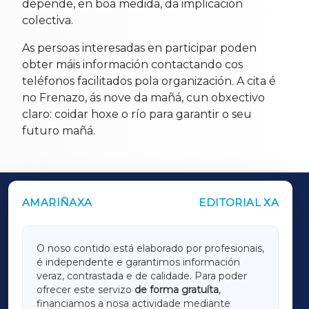
depende, en boa medida, da implicación
colectiva.
As persoas interesadas en participar poden
obter máis información contactando cos
teléfonos facilitados pola organización. A cita é
no Frenazo, ás nove da mañá, cun obxectivo
claro: coidar hoxe o río para garantir o seu
futuro mañá.
AMARIÑAXA
EDITORIAL XA
OUTROS PERIÓDICOS
GALICIAXA
O noso contido está elaborado por profesionais,
é independente e garantimos información
LUGOXA
veraz, contrastada e de calidade. Para poder
ofrecer este servizo
de forma gratuíta
,
financiamos a nosa actividade mediante
TERRACHAXA