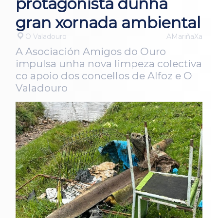
protagonista dunha
gran xornada ambiental
O Valadouro
AMariñaXa
A Asociación Amigos do Ouro
impulsa unha nova limpeza colectiva
co apoio dos concellos de Alfoz e O
Valadouro