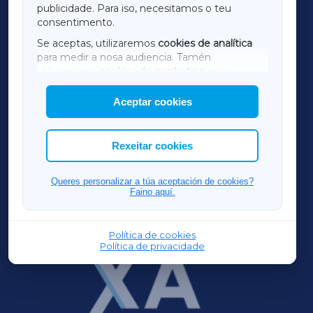
publicidade. Para iso, necesitamos o teu
consentimento.
SARRIAXA
Se aceptas, utilizaremos
cookies de analítica
para medir a nosa audiencia. Tamén
AMARIÑAXA
utilizaremos
cookies de marketing
para
mostrar publicidade de terceiros.
Aceptar cookies
RIBEIRASACRAXA
Así mesmo, podes personalizar a elección das
cookies que desexas permitir.
ACORUÑAXA
Rexeitar cookies
FERROLXA
Queres personalizar a túa aceptación de cookies?
Faino aquí.
OURENSEXA
Política de cookies
Política de privacidade