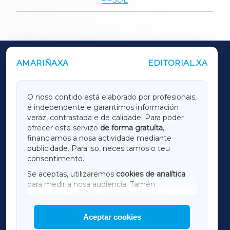
AMARIÑAXA
EDITORIAL XA
OUTROS PERIÓDICOS
GALICIAXA
O noso contido está elaborado por profesionais,
é independente e garantimos información
LUGOXA
veraz, contrastada e de calidade. Para poder
ofrecer este servizo
de forma gratuíta
,
financiamos a nosa actividade mediante
TERRACHAXA
publicidade. Para iso, necesitamos o teu
consentimento.
SARRIAXA
Se aceptas, utilizaremos
cookies de analítica
para medir a nosa audiencia. Tamén
AMARIÑAXA
utilizaremos
cookies de marketing
para
mostrar publicidade de terceiros.
Aceptar cookies
RIBEIRASACRAXA
Así mesmo, podes personalizar a elección das