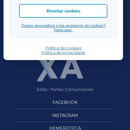
cookies que desexas permitir.
ACORUÑAXA
Rexeitar cookies
FERROLXA
Queres personalizar a túa aceptación de cookies?
Faino aquí.
OURENSEXA
Política de cookies
Política de privacidade
FACEBOOK
INSTAGRAM
HEMEROTECA