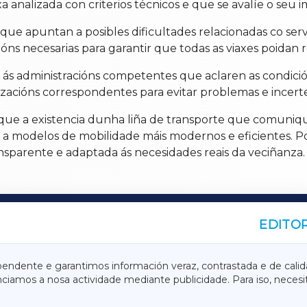
a analizada con criterios técnicos e que se avalíe o seu i
 que apuntan a posibles dificultades relacionadas co serv
ións necesarias para garantir que todas as viaxes poidan
l e ás administracións competentes que aclaren as condici
zacións correspondentes para evitar problemas e incerte
 que a existencia dunha liña de transporte que comuniqu
a modelos de mobilidade máis modernos e eficientes. Por
ansparente e adaptada ás necesidades reais da veciñanza.
EDITOR
A
TERRACHAXA
pendente e garantimos información veraz, contrastada e de calid
anciamos a nosa actividade mediante publicidade. Para iso, neces
ASACRAXA
ACORUÑAXA