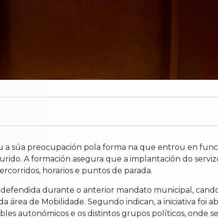
u a súa preocupación pola forma na que entrou en func
ourido. A formación asegura que a implantación do servi
ercorridos, horarios e puntos de parada.
ra defendida durante o anterior mandato municipal, ca
 da área de Mobilidade. Segundo indican, a iniciativa fo
les autonómicos e os distintos grupos políticos, onde s