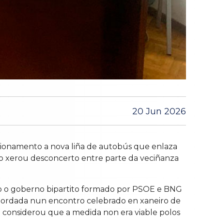
20 Jun 2026
ionamento a nova liña de autobús que enlaza
zo xerou desconcerto entre parte da veciñanza
ndo o goberno bipartito formado por PSOE e BNG
i abordada nun encontro celebrado en xaneiro de
e considerou que a medida non era viable polos