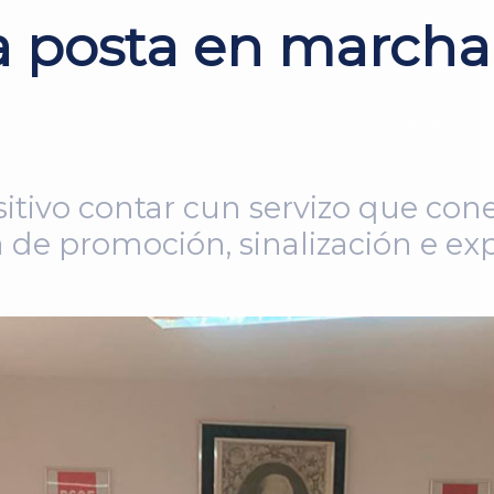
a posta en marcha
sitivo contar cun servizo que con
ta de promoción, sinalización e ex