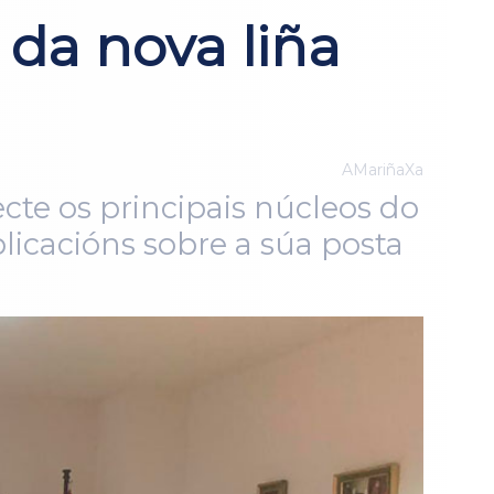
 da nova liña
AMariñaXa
ecte os principais núcleos do
plicacións sobre a súa posta