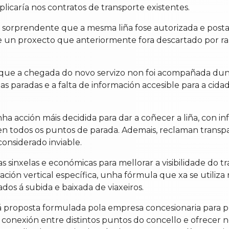
licaría nos contratos de transporte existentes.
a sorprendente que a mesma liña fose autorizada e post
un proxecto que anteriormente fora descartado por raz
ran que a chegada do novo servizo non foi acompañada du
s paradas e a falta de información accesible para a cida
a acción máis decidida para dar a coñecer a liña, con info
 en todos os puntos de parada. Ademais, reclaman transpa
onsiderado inviable.
 sinxelas e económicas para mellorar a visibilidade do 
ación vertical específica, unha fórmula que xa se utiliz
ados á subida e baixada de viaxeiros.
á proposta formulada pola empresa concesionaria para p
conexión entre distintos puntos do concello e ofrecer n