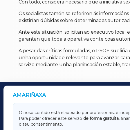
Con todo, considera necesario que a iniciativa sex
Os socialistas tamén se referiron ás informacións
existirían dúbidas sobre determinadas autorizac
Ante esta situación, solicitan ao executivo loca
garantan que toda a operativa conte coas autori
A pesar das críticas formuladas, o PSOE subliña
unha oportunidade relevante para avanzar cara 
servizo mediante unha planificación estable, tr
AMARIÑAXA
OUTROS PERIÓDICOS
GALICIAXA
LUGOX
O noso contido está elaborado por profesionais, é inde
Para poder ofrecer este servizo
de forma gratuíta
, fin
AMARIÑAXA
RIBEIR
o teu consentimento.
OURENSEXA