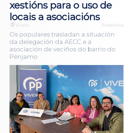
xestións para o uso de
locais a asociacións
Viveiro
AMariñaXa
Os populares trasladan a situación
da delegación da AECC e a
asociación de veciños do barrio do
Pénjamo