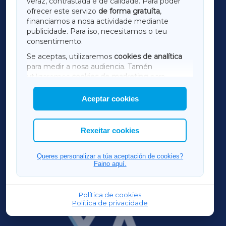
veraz, contrastada e de calidade. Para poder
ofrecer este servizo
de forma gratuíta
,
financiamos a nosa actividade mediante
TERRACHAXA
publicidade. Para iso, necesitamos o teu
consentimento.
SARRIAXA
Se aceptas, utilizaremos
cookies de analítica
para medir a nosa audiencia. Tamén
AMARIÑAXA
utilizaremos
cookies de marketing
para
mostrar publicidade de terceiros.
Aceptar cookies
RIBEIRASACRAXA
Así mesmo, podes personalizar a elección das
cookies que desexas permitir.
ACORUÑAXA
Rexeitar cookies
FERROLXA
Queres personalizar a túa aceptación de cookies?
Faino aquí.
OURENSEXA
Política de cookies
Política de privacidade