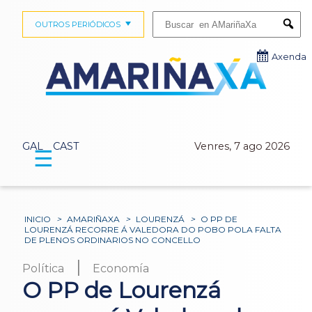
Buscar:
OUTROS PERIÓDICOS
Submi
Axenda
GAL
CAST
Venres, 7 ago 2026
☰
INICIO
>
AMARIÑAXA
>
LOURENZÁ
>
O PP DE
LOURENZÁ RECORRE Á VALEDORA DO POBO POLA FALTA
DE PLENOS ORDINARIOS NO CONCELLO
|
Política
Economía
O PP de Lourenzá