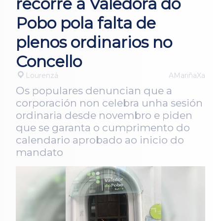
recorre á Valedora do
Pobo pola falta de
plenos ordinarios no
Concello
Lourenzá
AMariñaXa
Os populares denuncian que a
corporación non celebra unha sesión
ordinaria desde novembro e piden
que se garanta o cumprimento do
calendario aprobado ao inicio do
mandato