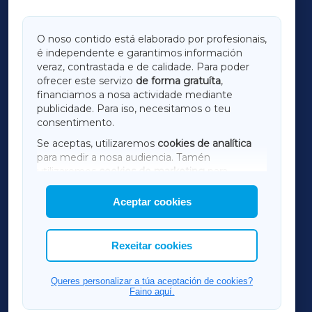
GALICIAXA
O noso contido está elaborado por profesionais,
é independente e garantimos información
LUGOXA
veraz, contrastada e de calidade. Para poder
ofrecer este servizo
de forma gratuíta
,
financiamos a nosa actividade mediante
TERRACHAXA
publicidade. Para iso, necesitamos o teu
consentimento.
SARRIAXA
Se aceptas, utilizaremos
cookies de analítica
para medir a nosa audiencia. Tamén
AMARIÑAXA
utilizaremos
cookies de marketing
para
mostrar publicidade de terceiros.
Aceptar cookies
RIBEIRASACRAXA
Así mesmo, podes personalizar a elección das
cookies que desexas permitir.
ACORUÑAXA
Rexeitar cookies
FERROLXA
Queres personalizar a túa aceptación de cookies?
Faino aquí.
OURENSEXA