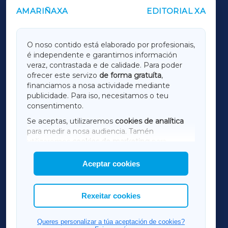
AMARIÑAXA
EDITORIAL XA
OUTROS PERIÓDICOS
GALICIAXA
O noso contido está elaborado por profesionais,
é independente e garantimos información
LUGOXA
veraz, contrastada e de calidade. Para poder
ofrecer este servizo
de forma gratuíta
,
financiamos a nosa actividade mediante
TERRACHAXA
publicidade. Para iso, necesitamos o teu
consentimento.
SARRIAXA
Se aceptas, utilizaremos
cookies de analítica
para medir a nosa audiencia. Tamén
AMARIÑAXA
utilizaremos
cookies de marketing
para
mostrar publicidade de terceiros.
Aceptar cookies
RIBEIRASACRAXA
Así mesmo, podes personalizar a elección das
cookies que desexas permitir.
ACORUÑAXA
Rexeitar cookies
FERROLXA
Queres personalizar a túa aceptación de cookies?