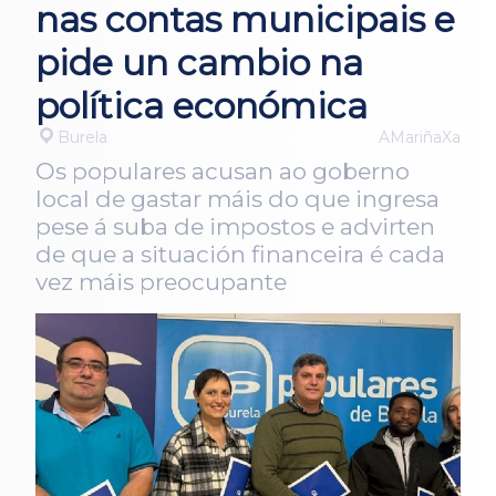
nas contas municipais e
pide un cambio na
política económica
Burela
AMariñaXa
Os populares acusan ao goberno
local de gastar máis do que ingresa
pese á suba de impostos e advirten
de que a situación financeira é cada
vez máis preocupante