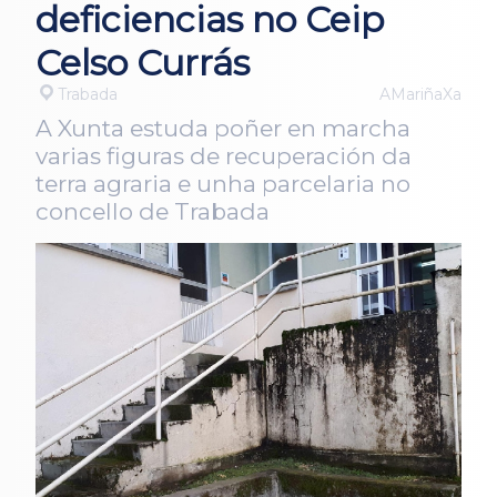
deficiencias no Ceip
Celso Currás
Trabada
AMariñaXa
A Xunta estuda poñer en marcha
varias figuras de recuperación da
terra agraria e unha parcelaria no
concello de Trabada