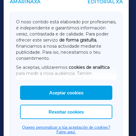
AMARIÑAXA
EDITORIAL XA
OUTROS PERIÓDICOS
GALICIAXA
O noso contido está elaborado por profesionais,
é independente e garantimos información
LUGOXA
veraz, contrastada e de calidade. Para poder
ofrecer este servizo
de forma gratuíta
,
financiamos a nosa actividade mediante
TERRACHAXA
publicidade. Para iso, necesitamos o teu
consentimento.
SARRIAXA
Se aceptas, utilizaremos
cookies de analítica
para medir a nosa audiencia. Tamén
AMARIÑAXA
utilizaremos
cookies de marketing
para
mostrar publicidade de terceiros.
Aceptar cookies
RIBEIRASACRAXA
Así mesmo, podes personalizar a elección das
cookies que desexas permitir.
ACORUÑAXA
Rexeitar cookies
FERROLXA
Queres personalizar a túa aceptación de cookies?
Faino aquí.