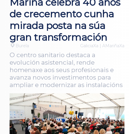
Mariña celebra 40 anos
de crecemento cunha
mirada posta na súa
gran transformación
Burela
GaliciaXa | AMariñaXa
O centro sanitario destaca a
evolución asistencial, rende
homenaxe aos seus profesionais e
avanza novos investimentos para
ampliar e modernizar as instalacións