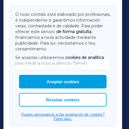
GALICIAXA
O noso contido está elaborado por profesionais,
é independente e garantimos información
LUGOXA
veraz, contrastada e de calidade. Para poder
ofrecer este servizo
de forma gratuíta
,
financiamos a nosa actividade mediante
TERRACHAXA
publicidade. Para iso, necesitamos o teu
consentimento.
SARRIAXA
Se aceptas, utilizaremos
cookies de analítica
para medir a nosa audiencia. Tamén
AMARIÑAXA
utilizaremos
cookies de marketing
para
mostrar publicidade de terceiros.
Aceptar cookies
RIBEIRASACRAXA
Así mesmo, podes personalizar a elección das
cookies que desexas permitir.
ACORUÑAXA
Rexeitar cookies
FERROLXA
Queres personalizar a túa aceptación de cookies?
Faino aquí.
OURENSEXA