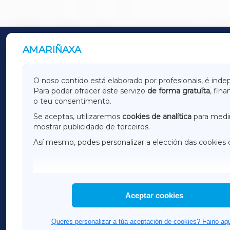
AMARIÑAXA
OUTROS PERIÓDICOS
GALICIAXA
LUGOX
O noso contido está elaborado por profesionais, é inde
Para poder ofrecer este servizo
de forma gratuíta
, fin
AMARIÑAXA
RIBEIR
o teu consentimento.
OURENSEXA
Se aceptas, utilizaremos
cookies de analítica
para medir
mostrar publicidade de terceiros.
Así mesmo, podes personalizar a elección das cookies 
F
I
H
Aceptar cookies
Queres personalizar a túa aceptación de cookies? Faino aqu