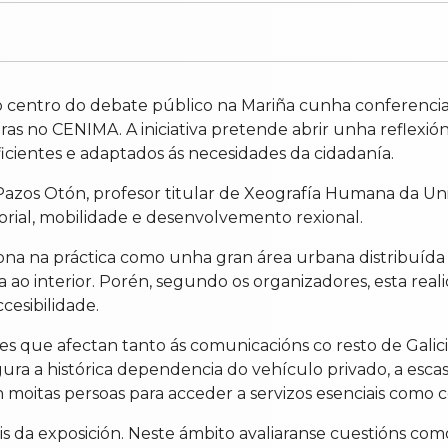
no centro do debate público na Mariña cunha conferencia
ras no CENIMA. A iniciativa pretende abrir unha reflexió
ficientes e adaptados ás necesidades da cidadanía.
Pazos Otón, profesor titular de Xeografía Humana da U
itorial, mobilidade e desenvolvemento rexional.
ciona na práctica como unha gran área urbana distribuíd
 ao interior. Porén, segundo os organizadores, esta real
cesibilidade.
ades que afectan tanto ás comunicacións co resto de Gal
ura a histórica dependencia do vehículo privado, a escas
 moitas persoas para acceder a servizos esenciais como ce
is da exposición. Neste ámbito avaliaranse cuestións com