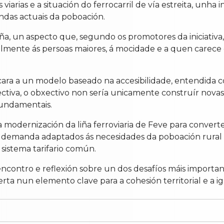
s viarias e a situación do ferrocarril de vía estreita, unh
ndas actuais da poboación.
a, un aspecto que, segundo os promotores da iniciativa, c
cialmente ás persoas maiores, á mocidade e a quen carec
cara a un modelo baseado na accesibilidade, entendida 
pectiva, o obxectivo non sería unicamente construír nova
fundamentais.
 modernización da liña ferroviaria de Feve para convert
 á demanda adaptados ás necesidades da poboación rural e
sistema tarifario común.
ncontro e reflexión sobre un dos desafíos máis importan
erta nun elemento clave para a cohesión territorial e a