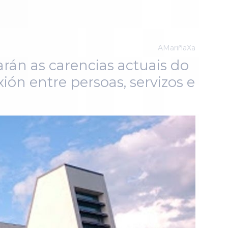
AMariñaXa
rán as carencias actuais do
ión entre persoas, servizos e