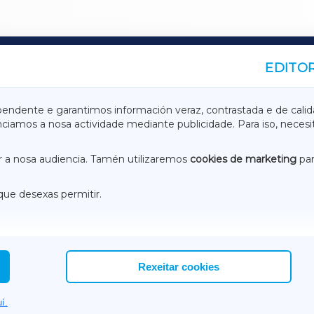
EDITOR
A
TERRACHAXA
pendente e garantimos información veraz, contrastada e de calid
anciamos a nosa actividade mediante publicidade. Para iso, neces
ASACRAXA
ACORUÑAXA
 a nosa audiencia. Tamén utilizaremos
cookies de marketing
par
que desexas permitir.
ACEBOOK
CONTACTO
NSTAGRAM
EMEROTECA
Rexeitar cookies
í.