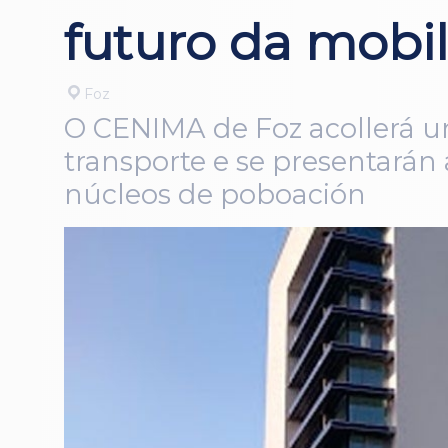
futuro da mobi
Foz
O CENIMA de Foz acollerá un
transporte e se presentarán 
núcleos de poboación