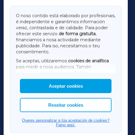
GALICIAXA
O noso contido está elaborado por profesionais,
é independente e garantimos información
LUGOXA
veraz, contrastada e de calidade. Para poder
ofrecer este servizo
de forma gratuíta
,
financiamos a nosa actividade mediante
TERRACHAXA
publicidade. Para iso, necesitamos o teu
consentimento.
SARRIAXA
Se aceptas, utilizaremos
cookies de analítica
para medir a nosa audiencia. Tamén
AMARIÑAXA
utilizaremos
cookies de marketing
para
mostrar publicidade de terceiros.
Aceptar cookies
RIBEIRASACRAXA
Así mesmo, podes personalizar a elección das
cookies que desexas permitir.
ACORUÑAXA
Rexeitar cookies
FERROLXA
Queres personalizar a túa aceptación de cookies?
Faino aquí.
OURENSEXA