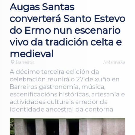
Augas Santas
converterá Santo Estevo
do Ermo nun escenario
vivo da tradición celta e
medieval
Barreiros
AMariñaXa
A décimo terceira edición da
celebración reunirá o 27 de xuño en
Barreiros gastronomía, música,
escenificacións históricas, artesanía e
actividades culturais arredor da
identidade ancestral da contorna