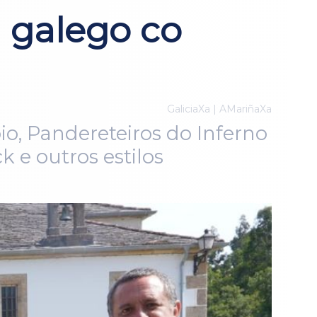
 galego co
GaliciaXa | AMariñaXa
io, Pandereteiros do Inferno
 e outros estilos