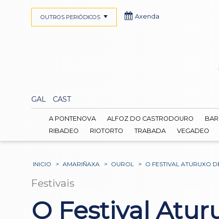
Axenda
OUTROS PERIÓDICOS
GAL
CAST
A PONTENOVA
ALFOZ DO CASTRODOURO
BAR
RIBADEO
RIOTORTO
TRABADA
VEGADEO
INICIO
>
AMARIÑAXA
>
OUROL
>
O FESTIVAL ATURUXO 
Festivais
O Festival Atur