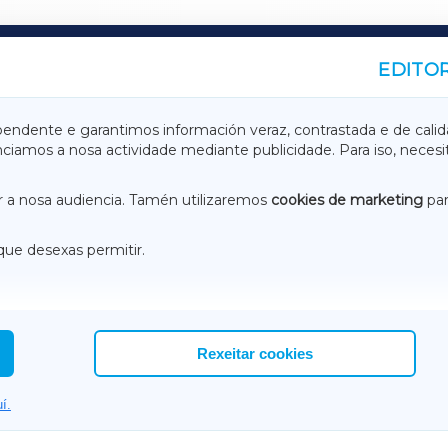
EDITOR
A
TERRACHAXA
pendente e garantimos información veraz, contrastada e de calid
anciamos a nosa actividade mediante publicidade. Para iso, neces
ASACRAXA
ACORUÑAXA
 a nosa audiencia. Tamén utilizaremos
cookies de marketing
par
que desexas permitir.
ACEBOOK
CONTACTO
NSTAGRAM
EMEROTECA
Rexeitar cookies
í.