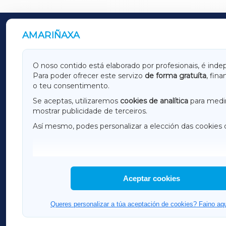
AMARIÑAXA
OUTROS PERIÓDICOS
GALICIAXA
LUGOX
O noso contido está elaborado por profesionais, é inde
Para poder ofrecer este servizo
de forma gratuíta
, fin
AMARIÑAXA
RIBEIR
o teu consentimento.
OURENSEXA
Se aceptas, utilizaremos
cookies de analítica
para medir
mostrar publicidade de terceiros.
Así mesmo, podes personalizar a elección das cookies 
F
I
H
Aceptar cookies
Queres personalizar a túa aceptación de cookies? Faino aqu