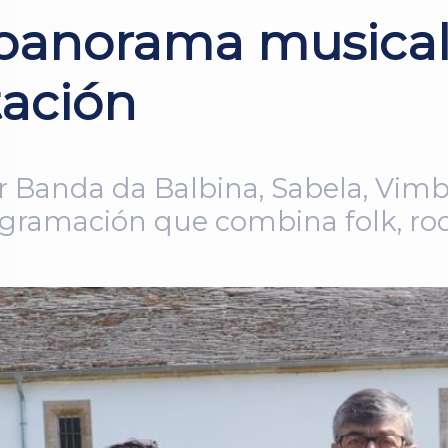
panorama musical
ación
r Banda da Balbina, Sabela, Vimb
ramación que combina folk, rock