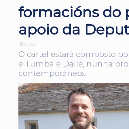
formacións do 
apoio da Deput
Ourol
O cartel estará composto po
e Tumba e Dálle, nunha prog
contemporáneos