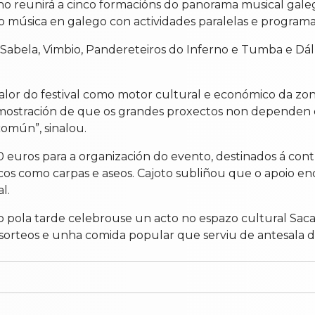
ano reunirá a cinco formacións do panorama musical gal
 música en galego con actividades paralelas e programac
 Sabela, Vimbio, Pandereteiros do Inferno e Tumba e Dá
or do festival como motor cultural e económico da zona
emostración de que os grandes proxectos non dependen
común”, sinalou.
euros para a organización do evento, destinados á cont
cos como carpas e aseos. Cajoto subliñou que o apoio en
l.
 pola tarde celebrouse un acto no espazo cultural Saca
 sorteos e unha comida popular que serviu de antesala do